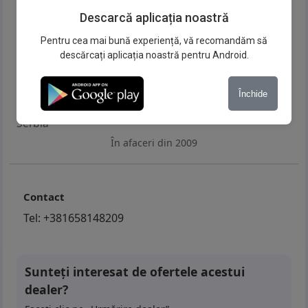
Descarcă aplicația noastră
Pentru cea mai bună experiență, vă recomandăm să
descărcați aplicația noastră pentru Android.
AUTOLAND BGD d.o.o.
Închide
Žorža Klemansoa 19, Stari Grad Beograd
,
Beograd
Serbia
În afaceri din 2009
Contact
Tel:
+381658148209
Sunteți interesat de ofertele acestui
dealer?