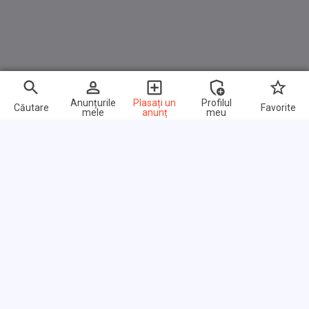
Anunțurile
Plasați un
Profilul
Căutare
Favorite
mele
anunț
meu
Link-uri rapide
Întrebări frecvente
Despre noi