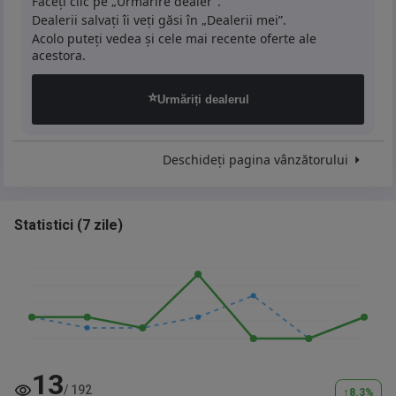
Faceți clic pe „Urmărire dealer”.
Dealerii salvați îi veți găsi în „Dealerii mei”.
Acolo puteți vedea și cele mai recente oferte ale
acestora.
⭐
Urmăriți dealerul
Deschideți pagina vânzătorului
Statistici
(
7 zile
)
13
/
192
↑
8.3
%