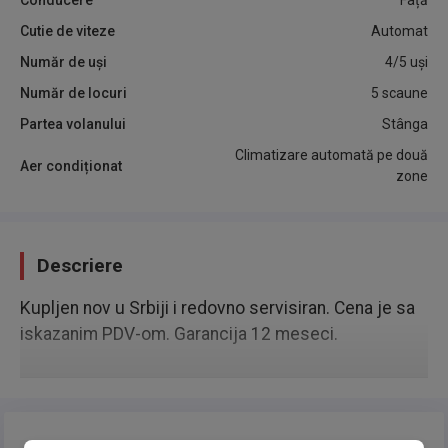
Conducere
Față
Cutie de viteze
Automat
Număr de uși
4/5 uși
Număr de locuri
5 scaune
Partea volanului
Stânga
Climatizare automată pe două
Aer condiționat
zone
Descriere
Kupljen nov u Srbiji i redovno servisiran. Cena je sa
iskazanim PDV-om. Garancija 12 meseci.