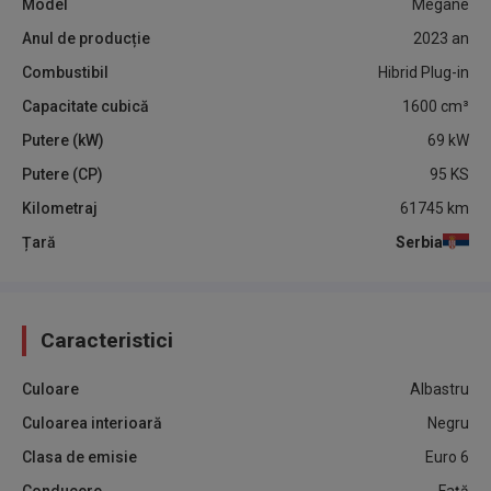
Model
Megane
Anul de producție
2023
an
Combustibil
Hibrid Plug-in
Capacitate cubică
1600
cm³
Putere (kW)
69
kW
Putere (CP)
95
KS
Kilometraj
61745
km
Țară
Serbia
Caracteristici
Culoare
Albastru
Culoarea interioară
Negru
Clasa de emisie
Euro 6