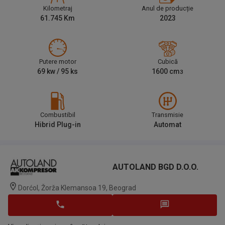
Kilometraj
Anul de producție
61.745
Km
2023
Putere motor
Cubică
69
kw /
95
ks
1600
cm
3
Combustibil
Transmisie
Hibrid Plug-in
Automat
AUTOLAND BGD D.o.o.
Dorćol, Žorža Klemansoa 19, Beograd