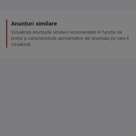
Anunțuri similare
Vizualizați anunțurile similare recomandate în funcție de
prețul și caracteristicile aproximative ale anunțului pe care îl
vizualizați.