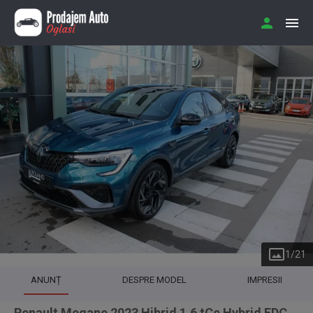
1
/
21
ANUNȚ
DESPRE MODEL
IMPRESII
Renault Megane 2023 Hibrid 1.6 tCe Hybrid EDC