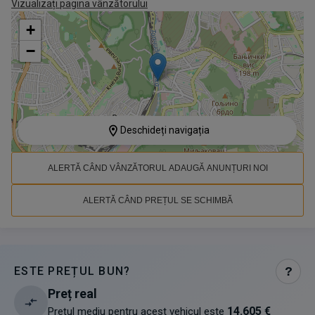
Vizualizați pagina vânzătorului
+
−
Deschideți navigația
ALERTĂ CÂND VÂNZĂTORUL ADAUGĂ ANUNȚURI NOI
ALERTĂ CÂND PREȚUL SE SCHIMBĂ
ESTE PREȚUL BUN?
?
Preț real
14.605 €
Prețul mediu pentru acest vehicul este