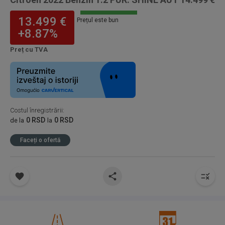
13.499 €
Prețul este bun
+8.87%
Preț cu TVA
Costul înregistrării
:
0 RSD
0 RSD
de la
la
Faceți o ofertă