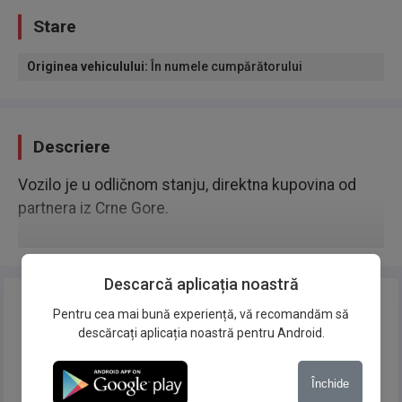
Stare
Originea vehiculului
:
În numele cumpărătorului
Descriere
Vozilo je u odličnom stanju, direktna kupovina od
partnera iz Crne Gore.
Descarcă aplicația noastră
Pentru cea mai bună experiență, vă recomandăm să
descărcați aplicația noastră pentru Android.
Închide