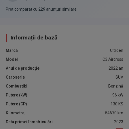
Preț comparat cu
229
anunțuri similare
.
Informații de bază
Marcă
Citroen
Model
C3 Aircross
Anul de producție
2022
an
Caroserie
SUV
Combustibil
Benzină
Putere (kW)
96
kW
Putere (CP)
130
KS
Kilometraj
54670
km
Data primei înmatriculări
2023