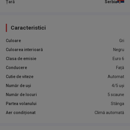
Țară
Serbia
Caracteristici
Culoare
Gri
Culoarea interioară
Negru
Clasa de emisie
Euro 6
Conducere
Față
Cutie de viteze
Automat
Număr de uși
4/5 uși
Număr de locuri
5 scaune
Partea volanului
Stânga
Aer condiționat
Climă automată