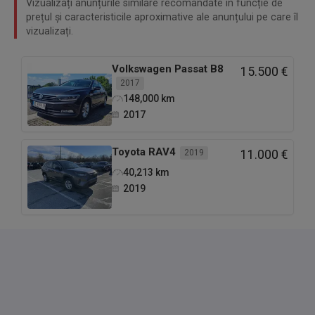
Vizualizați anunțurile similare recomandate în funcție de
prețul și caracteristicile aproximative ale anunțului pe care îl
vizualizați.
Volkswagen
Passat B8
15.500 €
2017
148,000
km
2017
Toyota
RAV4
2019
11.000 €
40,213
km
2019