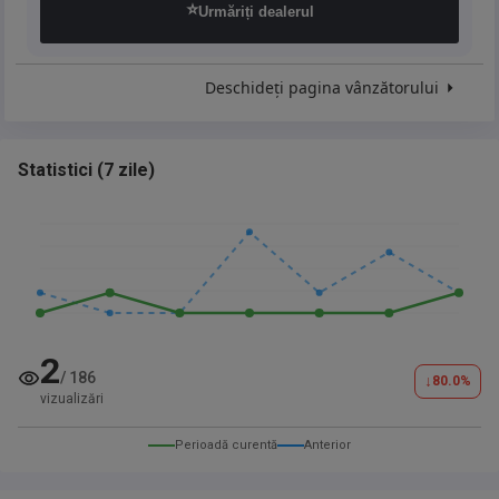
⭐
Urmăriți dealerul
Deschideți pagina vânzătorului
Statistici
(
7 zile
)
2
/
186
↓
80.0
%
vizualizări
Perioadă curentă
Anterior