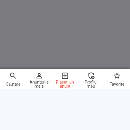
Anunțurile
Plasați un
Profilul
Căutare
Favorite
mele
anunț
meu