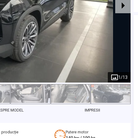
1
/
13
ESPRE MODEL
IMPRESII
 producție
Putere motor