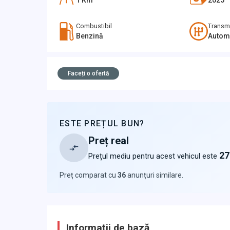
1
Km
2025
Combustibil
Transm
Benzină
Autom
Faceți o ofertă
ESTE PREȚUL BUN?
Preț real
27
Prețul mediu pentru acest vehicul este
Preț comparat cu
36
anunțuri similare
.
Informații de bază