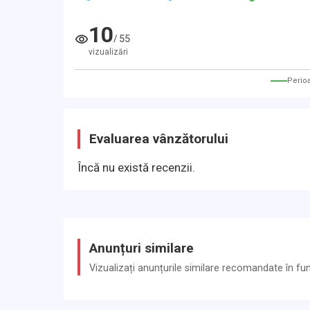
10
/
55
vizualizări
Perio
Evaluarea vânzătorului
Încă nu există recenzii.
Anunțuri similare
Vizualizați anunțurile similare recomandate în funcț