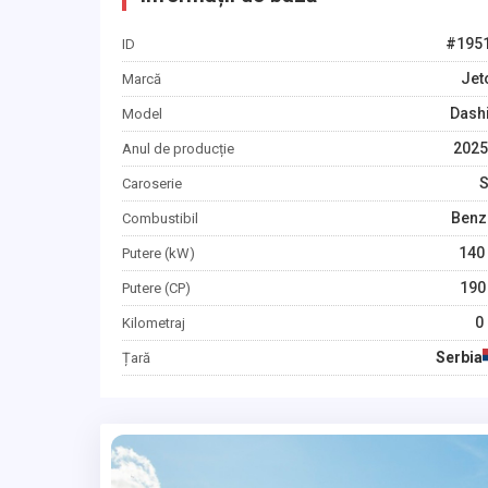
#
195
ID
Jet
Marcă
Dash
Model
2025
Anul de producție
Caroserie
Benz
Combustibil
140
Putere (kW)
190
Putere (CP)
0
Kilometraj
Serbia
Țară