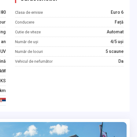
180
Euro 6
Clasa de emisie
our
Față
Conducere
ing
Automat
Cutie de viteze
an
4/5 uși
Număr de uși
SUV
5 scaune
Număr de locuri
ină
Da
Vehicul de nefumător
kW
KS
km