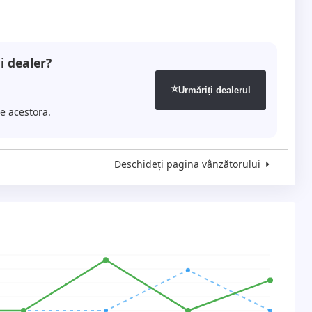
i dealer?
⭐
Urmăriți dealerul
le acestora.
Deschideți pagina vânzătorului