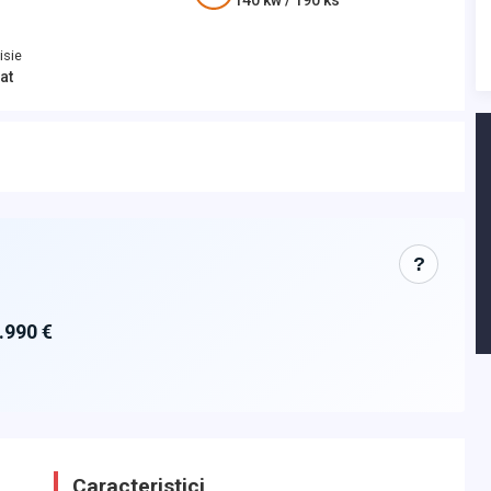
140
kw /
190
ks
isie
at
?
.990 €
Caracteristici