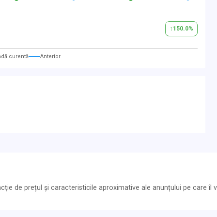
↑
150.0
%
adă curentă
Anterior
ie de prețul și caracteristicile aproximative ale anunțului pe care îl vi