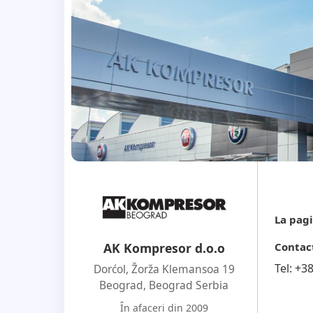
La pagi
Contac
AK Kompresor d.o.o
Tel:
+3
Dorćol, Žorža Klemansoa 19
Beograd
,
Beograd Serbia
În afaceri din 2009