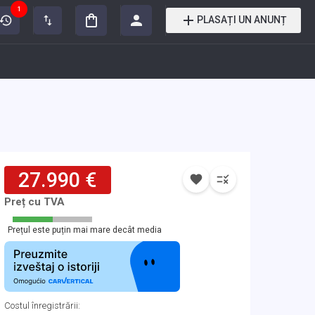
1
PLASAȚI UN ANUNȚ
27.990 €
Preț cu TVA
Prețul este puțin mai mare decât media
Costul înregistrării
: