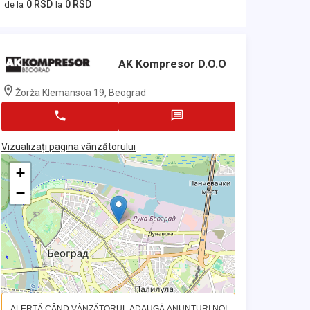
0 RSD
0 RSD
de la
la
AK Kompresor D.o.o
Žorža Klemansoa 19, Beograd
Vizualizați pagina vânzătorului
+
−
ALERTĂ CÂND VÂNZĂTORUL ADAUGĂ ANUNȚURI NOI