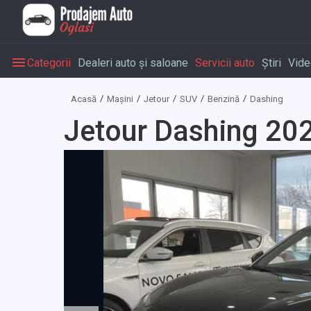
Categorii
Dealeri auto și saloane
Servicii auto
Știri
Vide
Acasă
Mașini
Jetour
SUV
Benzină
Dashing
Jetour Dashing 20