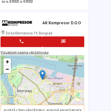
0 RSD
0 RSD
de la
la
AK Kompresor D.o.o
Žorža Klemansoa 19, Beograd
Vizualizați pagina vânzătorului
+
−
ALERTĂ CÂND VÂNZĂTORUL ADAUGĂ ANUNȚURI NOI