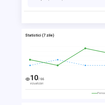
Statistici
(
7 zile
)
10
/
66
vizualizări
Perio