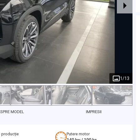
1
/
13
ESPRE MODEL
IMPRESII
 producție
Putere motor