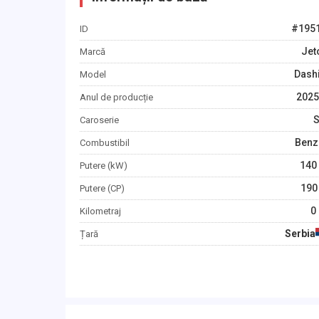
#
195
ID
Jet
Marcă
Dash
Model
2025
Anul de producție
Caroserie
Benz
Combustibil
140
Putere (kW)
190
Putere (CP)
0
Kilometraj
Serbia
Țară