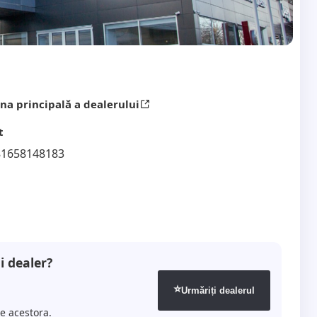
na principală a dealerului
t
81658148183
i dealer?
⭐
Urmăriți dealerul
le acestora.