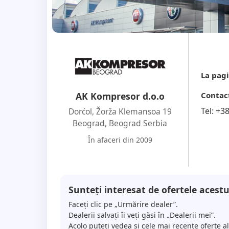
La pagi
Contac
AK Kompresor d.o.o
Tel:
+3
Dorćol, Žorža Klemansoa 19
Beograd
,
Beograd Serbia
În afaceri din 2009
Sunteți interesat de ofertele acestu
Faceți clic pe „Urmărire dealer”.
Dealerii salvați îi veți găsi în „Dealerii mei”.
Acolo puteți vedea și cele mai recente oferte a