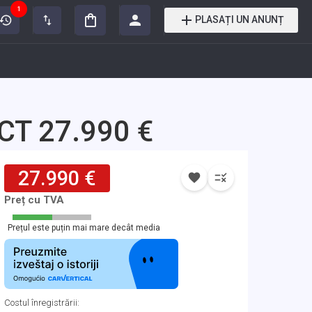
1
PLASAȚI UN ANUNȚ
CT 27.990 €
27.990 €
Preț cu TVA
Prețul este puțin mai mare decât media
Costul înregistrării
: