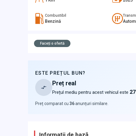
1
Km
2025
Combustibil
Transm
Benzină
Autom
Faceți o ofertă
ESTE PREȚUL BUN?
Preț real
27
Prețul mediu pentru acest vehicul este
Preț comparat cu
36
anunțuri similare
.
Informații de bază