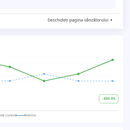
Deschideți pagina vânzătorului
↑
400.0
%
adă curentă
Anterior