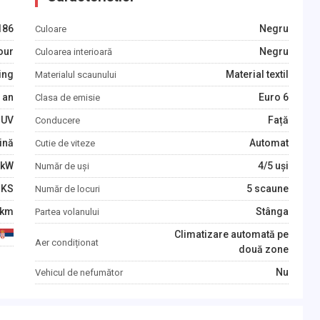
186
Negru
Culoare
our
Negru
Culoarea interioară
ing
Material textil
Materialul scaunului
an
Euro 6
Clasa de emisie
SUV
Față
Conducere
ină
Automat
Cutie de viteze
kW
4/5 uși
Număr de uși
KS
5 scaune
Număr de locuri
km
Stânga
Partea volanului
Climatizare automată pe
Aer condiționat
două zone
Nu
Vehicul de nefumător