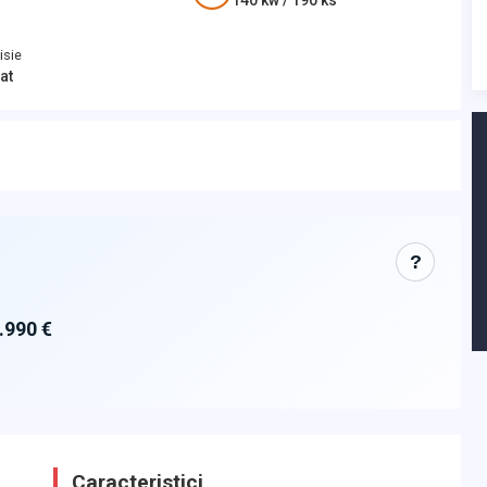
140
kw /
190
ks
isie
at
?
.990 €
Caracteristici