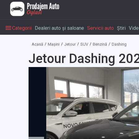
Categorii
Dealeri auto și saloane
Servicii auto
Știri
Vide
Acasă
Mașini
Jetour
SUV
Benzină
Dashing
Jetour Dashing 20