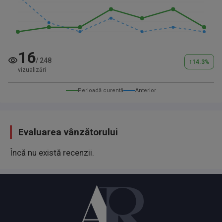
16
/
248
↑
14.3
%
vizualizări
Perioadă curentă
Anterior
Evaluarea vânzătorului
Încă nu există recenzii.