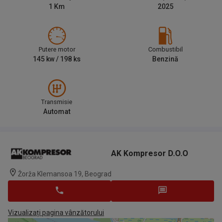
1
Km
2025
Putere motor
Combustibil
145
kw /
198
ks
Benzină
Transmisie
Automat
AK Kompresor D.o.o
Žorža Klemansoa 19, Beograd
Vizualizați pagina vânzătorului