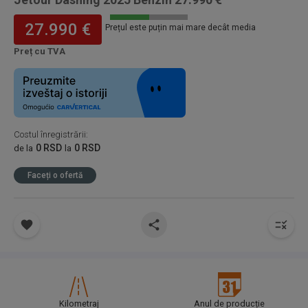
27.990 €
Prețul este puțin mai mare decât media
Preț cu TVA
Costul înregistrării
:
0 RSD
0 RSD
de la
la
Faceți o ofertă
Kilometraj
Anul de producție