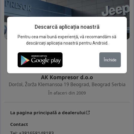
Descarcă aplicația noastră
Pentru cea mai bună experiență, vă recomandăm să
descărcați aplicația noastră pentru Android.
Închide
AK Kompresor d.o.o
Dorćol, Žorža Klemansoa 19 Beograd
,
Beograd Serbia
În afaceri din 2009
La pagina principală a dealerului
Contact
Tel:
+381658148183