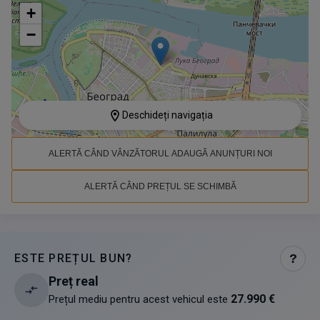
+
−
Deschideți navigația
ALERTĂ CÂND VÂNZĂTORUL ADAUGĂ ANUNȚURI NOI
ALERTĂ CÂND PREȚUL SE SCHIMBĂ
ESTE PREȚUL BUN?
?
Preț real
27.990 €
Prețul mediu pentru acest vehicul este