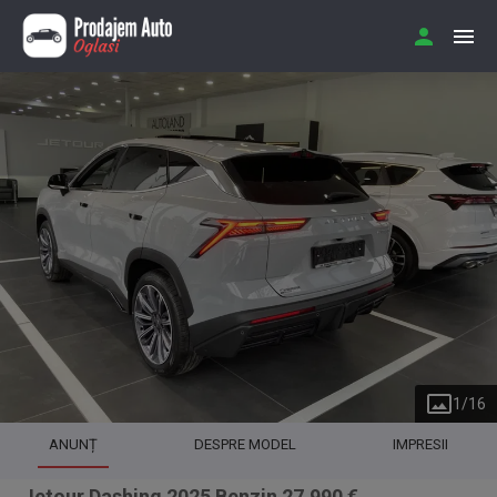
1
/
16
ANUNȚ
DESPRE MODEL
IMPRESII
Jetour Dashing 2025 Benzin 27.990 €