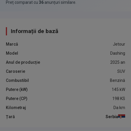
Preț comparat cu
36
anunțuri similare
.
Informații de bază
Marcă
Jetour
Model
Dashing
Anul de producție
2025
an
Caroserie
SUV
Combustibil
Benzină
Putere (kW)
145
kW
Putere (CP)
198
KS
Kilometraj
Da
km
Țară
Serbia