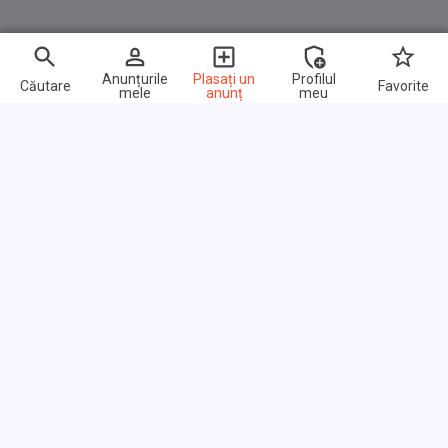
Anunțurile
Plasați un
Profilul
Căutare
Favorite
mele
anunț
meu
Link-uri rapide
Întrebări frecvente
Despre noi
Termeni de utilizare
Politica de confidențialitate