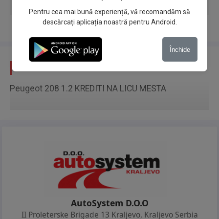
Cartea Servis
Pentru cea mai bună experiență, vă recomandăm să
descărcați aplicația noastră pentru Android.
Cheie de rezervă
Închide
Descriere
Peugeot 208 1.2 KREDITI NA LICU MESTA
AutoSystem D.O.O
II Proleterske Brigade 13 Kraljevo
,
Kraljevo Serbia