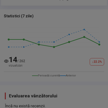
Statistici
(
7 zile
)
14
/
262
↓
22.2
%
vizualizări
Perioadă curentă
Anterior
Evaluarea vânzătorului
Încă nu există recenzii.