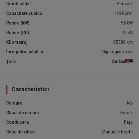
Combustibil
Benzină
Capacitate cubică
1199
cm³
Putere (kW)
55
kW
Putere (CP)
75
KS
Kilometraj
85586
km
Înregistrat până la
Nije registrovan
Țară
Serbia
Caracteristici
Culoare
Alb
Clasa de emisie
Euro 6
Conducere
Față
Cutie de viteze
Manual 5 trepte