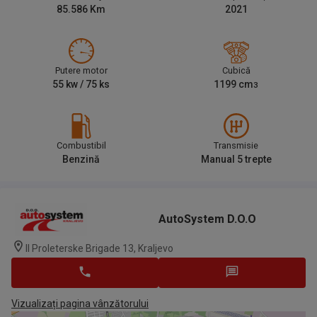
85.586
Km
2021
Putere motor
Cubică
55
kw /
75
ks
1199
cm
3
Combustibil
Transmisie
Benzină
Manual 5 trepte
AutoSystem D.O.O
II Proleterske Brigade 13, Kraljevo
Vizualizați pagina vânzătorului