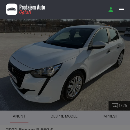
1
/
25
ANUNȚ
DESPRE MODEL
IMPRESII
2021 Benzin 8.650 €