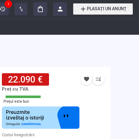
1
PLASAȚI UN ANUNȚ
22.090 €
Preț cu TVA
Prețul este bun
Costul înregistrării
: