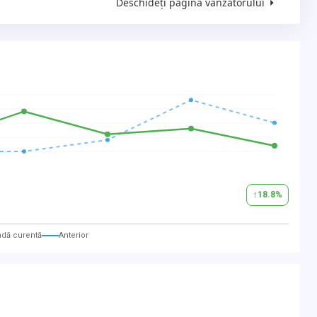
Deschideți pagina vânzătorului
↑
18.8
%
adă curentă
Anterior