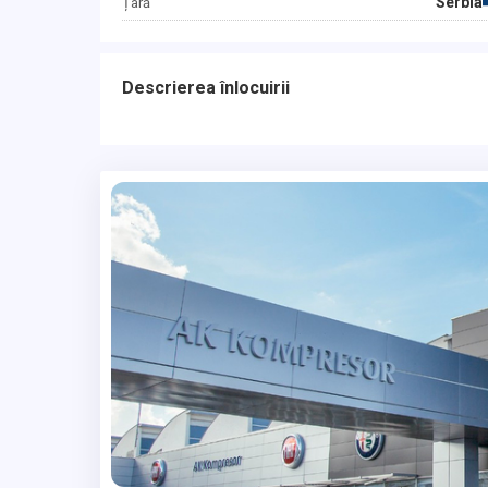
Serbia
Țară
Descrierea înlocuirii