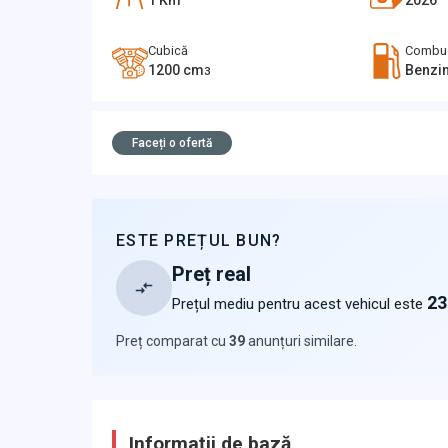
1
Km
2026
Cubică
Combus
1200
cm
Benzi
3
Faceți o ofertă
ESTE PREȚUL BUN?
Preț real
23
Prețul mediu pentru acest vehicul este
Preț comparat cu
39
anunțuri similare
.
Informații de bază