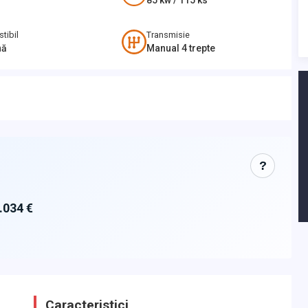
85
kw /
115
ks
tibil
Transmisie
nă
Manual 4 trepte
?
.034 €
Caracteristici