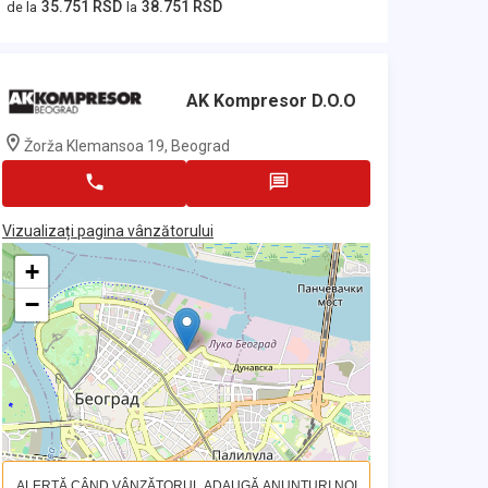
35.751 RSD
38.751 RSD
de la
la
AK Kompresor D.o.o
Žorža Klemansoa 19, Beograd
Vizualizați pagina vânzătorului
+
−
ALERTĂ CÂND VÂNZĂTORUL ADAUGĂ ANUNȚURI NOI