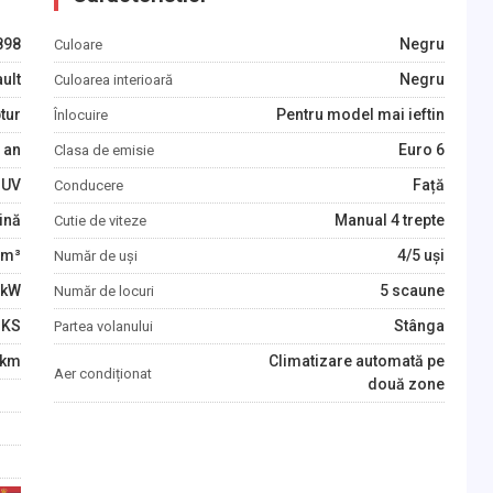
898
Negru
Culoare
ult
Negru
Culoarea interioară
tur
Pentru model mai ieftin
Înlocuire
an
Euro 6
Clasa de emisie
SUV
Față
Conducere
ină
Manual 4 trepte
Cutie de viteze
m³
4/5 uși
Număr de uși
kW
5 scaune
Număr de locuri
KS
Stânga
Partea volanului
km
Climatizare automată pe
Aer condiționat
două zone