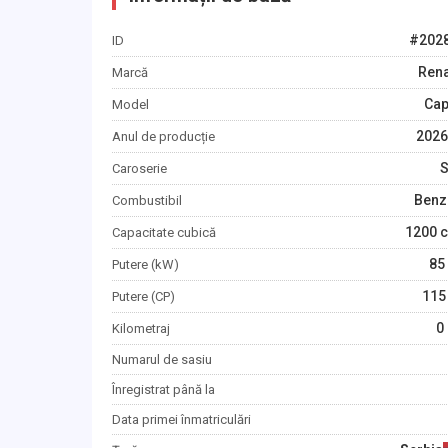
#
202
ID
Rena
Marcă
Cap
Model
2026
Anul de producție
Caroserie
Benz
Combustibil
1200
c
Capacitate cubică
85
Putere (kW)
115
Putere (CP)
0
Kilometraj
Numarul de sasiu
Înregistrat până la
Data primei înmatriculări