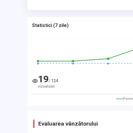
Statistici
(
7 zile
)
19
/
124
vizualizări
Perio
Evaluarea vânzătorului