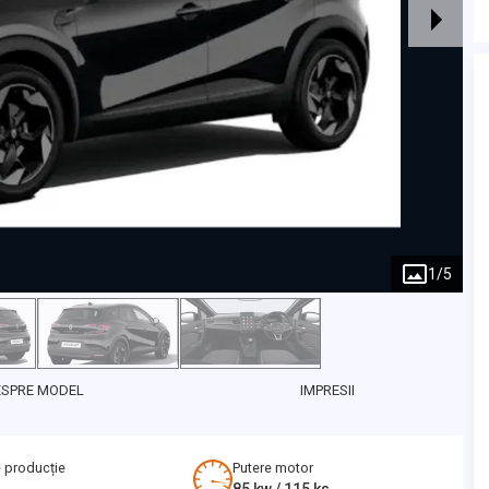
1
/
5
ESPRE MODEL
IMPRESII
 producție
Putere motor