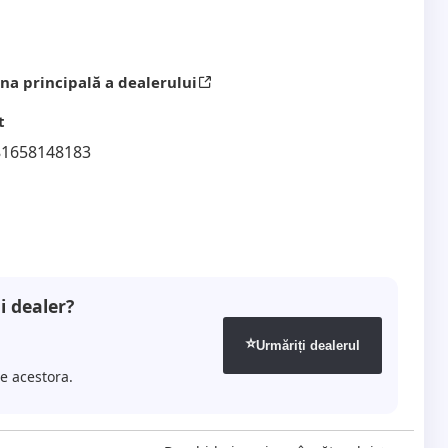
na principală a dealerului
t
81658148183
i dealer?
⭐
Urmăriți dealerul
le acestora.