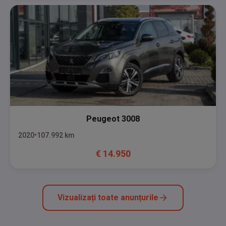
Peugeot
3008
2020
107.992
km
€
14.950
Vizualizați toate anunțurile