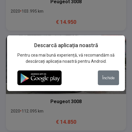
Peugeot
3008
2020
103.995
km
€
14.950
Descarcă aplicația noastră
Pentru cea mai bună experiență, vă recomandăm să
descărcați aplicația noastră pentru Android.
Închide
Peugeot
3008
2020
112.095
km
€
14.850