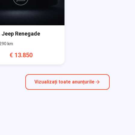
Jeep
Renegade
290
km
€
13.850
Vizualizați toate anunțurile