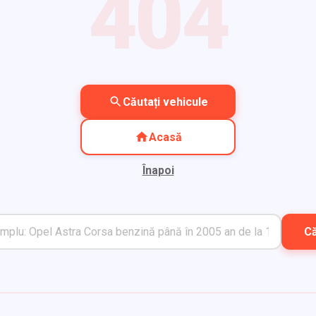
404
Căutați vehicule
Acasă
Înapoi
C