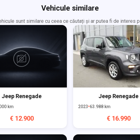
Vehicule similare
hicule sunt similare cu ceea ce căutați și ar putea fi de interes p
Jeep
Renegade
Jeep
Renegade
000
km
2023
63.988
km
€
12.900
€
16.990