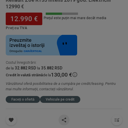
12990 €
12.990 €
Prețul este puțin mai mare decât media
Preț cu TVA
Costul înregistrării
:
32.882 RSD
35.882 RSD
de la
la
130,00 €
Credit în valută străină
de la
Vânzătorul oferă posibilitatea de a cumpăra pe credit/leasing. Pentru
mai multe informații, contactați vânzătorul.
Faceți o ofertă
Vehicule pe credit