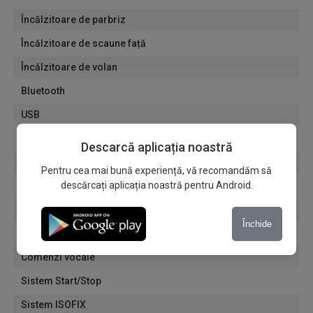
Încălzitoare de parbriz
Încălzitoare de scaune față
Încălzitoare de volan
Bluetooth
USB
Radio
Descarcă aplicația noastră
Multimedia
Pentru cea mai bună experiență, vă recomandăm să
descărcați aplicația noastră pentru Android.
MP3 player
AUX
Închide
Handsfree
Comenzi vocale
Sistem Start/Stop
Sistem ISOFIX