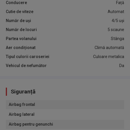
Conducere
Față
Cutie de viteze
Automat
Număr de uși
4/5 uși
Număr de locuri
5 scaune
Partea volanului
Stânga
Aer condiționat
Climă automată
Tipul culorii caroseriei
Culoare metalica
Vehicul de nefumător
Da
Siguranță
Airbag frontal
Airbag lateral
Airbag pentru genunchi