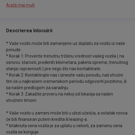
✅Redovno održavano u ovlašćenom servisu (
Arată mai mult
original servisna knjižica ili elektronska servisna
istorija dostupna na uvid ).
Descrierea înlocuirii
✅Vozilo je pregledano od strane kompanije SGS-
a/Dekre. Nema nikakvih nedostataka, ili dodatnih
* Vaše vozilo može biti zamenjeno uz doplatu za vozilo iz naše
troškova nakon kupovine, osim registracije čije
ponude.
* Korak 1: Proverite trenutnu tržišnu vrednost vašeg vozila ( na
troškove snosi kupac.
osnovu: starosti, pređenih kilometara, paketa opreme, trenutnog
stanja i ispravnosti ) pre nego što nas kontaktirate.
✅ Za sva naša vozila pružamo na uvid slike iz
* Korak 2: Kontaktirajte nas i iznesite vašu ponudu, naš stručni
inostranstva i na taj način vas uveravamo da vozilo
tim će u najkraćem vremenskom periodu odgovoriti pozitivno, ili
sa našim predlogom za saradnju.
nije bilo havarisano.
* Korak 3: Zakažite proveru na nekoj od lokacija sa našim
stručnim timom
✅Vozilo je apsolutno bez ulaganja i u potpunosti
ispravno.
* Vaše vozilo u zameni može biti u ulozi učešća, a ostatak novca
će biti finansiran putem kredita ili leasing-a.
* Istaknuta cena vozila je za uplatu u celosti, za zamenu cena
✅ Firma Aldi Automobili se bavi i iznajmljivanjem
vozila se koriguje.