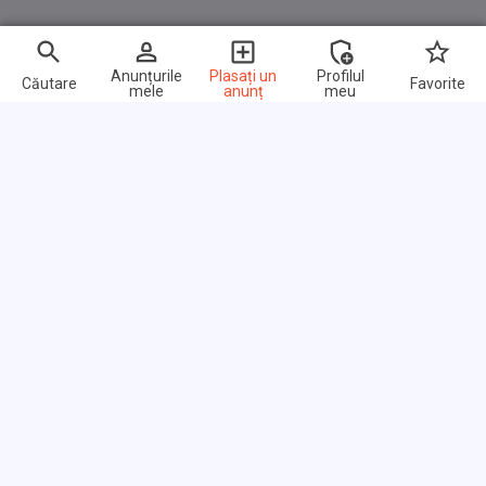
Anunțurile
Plasați un
Profilul
Căutare
Favorite
mele
anunț
meu
Link-uri rapide
Întrebări frecvente
Despre noi
Termeni de utilizare
Politica de confidențialitate
Razmena linkurilor