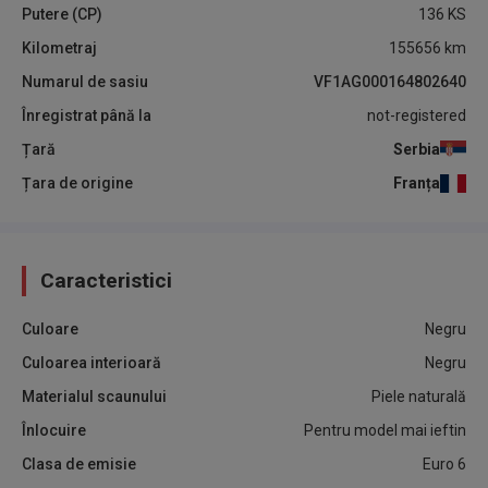
Putere (CP)
136
KS
Kilometraj
155656
km
Numarul de sasiu
VF1AG000164802640
Înregistrat până la
not-registered
Țară
Serbia
Țara de origine
Franța
Caracteristici
Culoare
Negru
Culoarea interioară
Negru
Materialul scaunului
Piele naturală
Înlocuire
Pentru model mai ieftin
Clasa de emisie
Euro 6