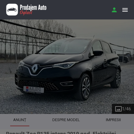
1
/
46
ANUNȚ
DESPRE MODEL
IMPRESII
Renault Zoe R135 intens 2019 god. Električni