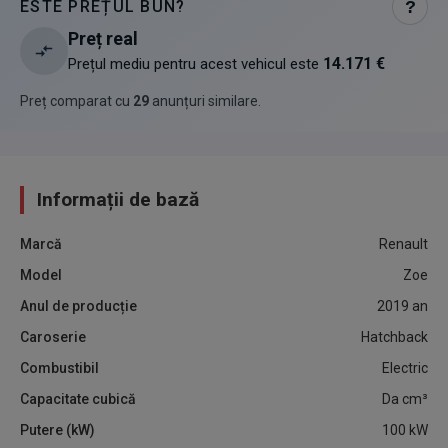
ESTE PREȚUL BUN?
?
Preț real
14.171 €
Prețul mediu pentru acest vehicul este
Preț comparat cu
29
anunțuri similare
.
Informații de bază
Marcă
Renault
Model
Zoe
Anul de producție
2019
an
Caroserie
Hatchback
Combustibil
Electric
Capacitate cubică
Da
cm³
Putere (kW)
100
kW