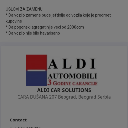
vozila. U ponudi imamo preko 70 vozila. Za više
informacija pozvati.
USLOVI ZA ZAMENU
* Da vozilo zamene bude jeftinije od vozila koje je predmet
kupovine
✅ Vršimo otkup vozila. Ponude nam možete slati na
* Da pogonski agregat nije veci od 2000ccm
neke od brojeva telefona sa sajta.
* Da vozilo nije bilo havarisano
✅ GARANCIJA:
- Garancija na motor 36 meseci, ili 30.000km.
- Pismena garancija na kilometražu.
- Garancija na tehničku ispravnost.
- Garancija na legalnost u zemlji i inostranstvu.
ALDI CAR SOLUTIONS
- Garancija da vozilo nije bilo havarisano.
CARA DUŠANA 207 Beograd
,
Beograd Serbia
✅USLUGE:
Contact
- Za naše kupce vršimo kompletnu registraciju
automobila. Od tehničkog pregleda do odlaska u