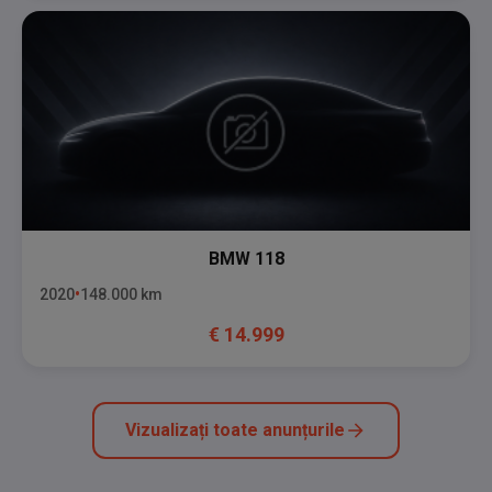
BMW
118
2020
148.000
km
€
14.999
Vizualizați toate anunțurile