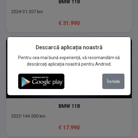
BMW
118
2024
31.307
km
€
31.990
Descarcă aplicația noastră
Pentru cea mai bună experiență, vă recomandăm să
descărcați aplicația noastră pentru Android.
Închide
BMW
118
2023
144.000
km
€
17.990