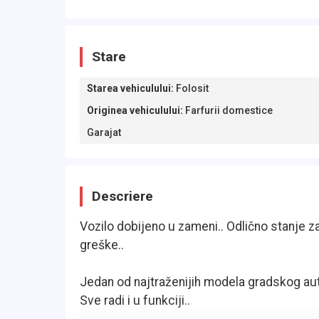
Stare
Starea vehiculului
:
Folosit
Originea vehiculului
:
Farfurii domestice
Garajat
Descriere
Vozilo dobijeno u zameni.. Odlično stanje z
greške..
Jedan od najtraženijih modela gradskog auto
Sve radi i u funkciji..