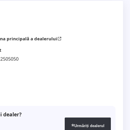
radica za sitnice, Rezervni točak, CHILD LOCK
d..
na principală a dealerului
j nameri i informativnog su karaktera. Prodavac ne
t
vih informacija o vozilu i opremi. Kupac je dužan da
92505050
 pre kupovine. Prodavac ne snosi odgovornost za
vu štetu nastalu korišćenjem dostavljenih
i dealer?
⭐
kubika uz vašu doplatu...
Urmăriți dealerul