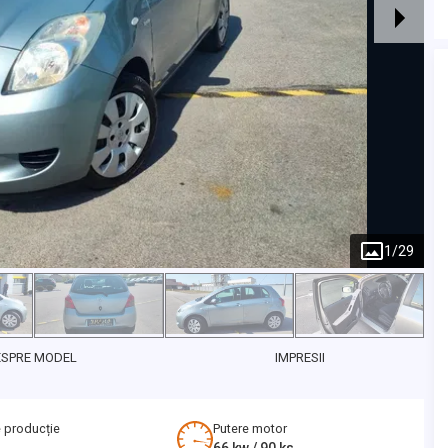
1
/
29
ESPRE MODEL
IMPRESII
 producție
Putere motor