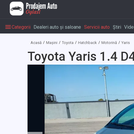
Categorii
Dealeri auto și saloane
Servicii auto
Știri
Vide
Acasă
Mașini
Toyota
Hatchback
Motorină
Yaris
Toyota Yaris 1.4 D