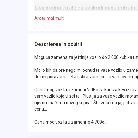
Izvanredno vozilo za svakodnevne potrebe.. J
Arată mai mult
Registrovan je do 25.12.2026.god. i sva d
mnom završavate sve u vezi ugovora i pre
Descrierea înlocuirii
Idealno vozilo za vozače početnike, model s
pokazao dosta dobro pre svega zbog svoje iz
Moguća zamena za jeftinije vozilo do 2.000 kubika uz 
Molio bih da pre nego mi ponudite vaše vozilo u zamen
Prethodni vlasnik je odradio Mali Servis pr
do nesporazuma...Svi uslovi zamene su vam ovde napi
filtera ostalo još 7.000km.. Budući vlasnik
tačnije Registracije i Malog Servisa..
Cena mog vozila u zameni NIJE ista kao za keš iz raz
vam vazilo koje vi želite...Plus, ja za vaše vozilo mora
njemu i naći mu novog kupca...Što znači da ja, prihv
ZA SVAKU PREPORUKU..
cenu...
Od opreme poseduje: Klimu, Centralnu bravu,
Cena mog vozila u zameni je 4.700e...
podizači prozora napred, Električni retrov
volanu, Kožni sportski volan, Elektronsko p