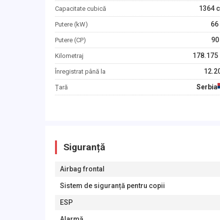
1364
c
Capacitate cubică
66
Putere (kW)
90
Putere (CP)
178.175
Kilometraj
12.2
Înregistrat până la
Serbia
Țară
Siguranță
Airbag frontal
Sistem de siguranță pentru copii
ESP
Alarmă