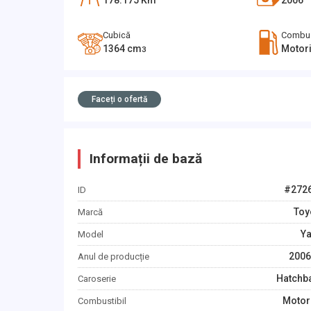
178.175
Km
2006
Cubică
Combus
1364
cm
Motor
3
Faceți o ofertă
Informații de bază
#
272
ID
Toy
Marcă
Ya
Model
2006
Anul de producție
Hatchb
Caroserie
Motor
Combustibil