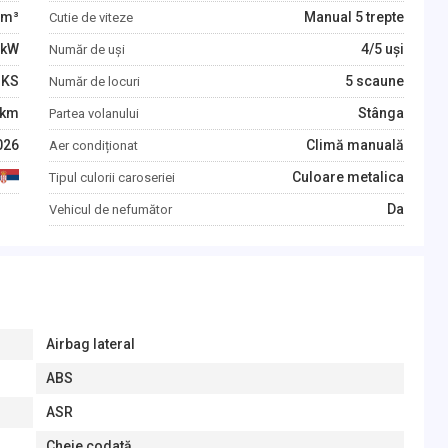
m³
Manual 5 trepte
Cutie de viteze
kW
4/5 uși
Număr de uși
KS
5 scaune
Număr de locuri
km
Stânga
Partea volanului
026
Climă manuală
Aer condiționat
Culoare metalica
Tipul culorii caroseriei
Da
Vehicul de nefumător
Airbag lateral
ABS
ASR
Cheie codată