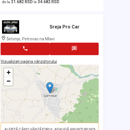
31.682 RSD
34.682 RSD
de la
la
Sreja Pro Car
Šetonje, Petrovac na Mlavi
Vizualizați pagina vânzătorului
+
−
ALERTĂ CÂND VÂNZĂTORUL ADAUGĂ ANUNȚURI NOI