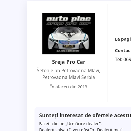
Vazdušne jastuke, Držač za čaše, Puno preg
Blokadu zadnjih vrata radi sigurnosti dece it
Cena u zameni je 4.700e
La pagi
Svi podaci u ovom oglasu dati su u najboljo
Contac
garantuje za potpunu tačnost ili ažurnost s
Tel:
06
samostalno proveri sve relevantne detalje
Sreja Pro Car
eventualne greške u oglasu niti za bilo kak
Šetonje bb Petrovac na Mlavi
,
informacija.
Petrovac na Mlavi Serbia
În afaceri din 2013
Opis zamene
Sunteți interesat de ofertele acestu
Faceți clic pe „Urmărire dealer”.
Moguća zamena za jeftinije vozilo do 2.000 
Dealerii salvați îi veți găsi în „Dealerii mei”.