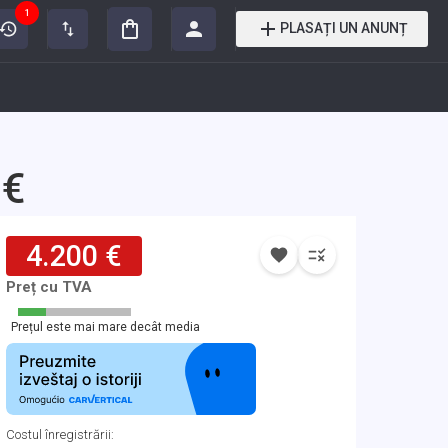
1
PLASAȚI UN ANUNȚ
 €
4.200 €
Preț cu TVA
Prețul este mai mare decât media
Costul înregistrării
: