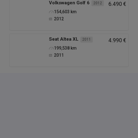
Volkswagen
Golf 6
2012
6.490 €
154,603
km
2012
Seat
Altea XL
2011
4.990 €
199,538
km
2011