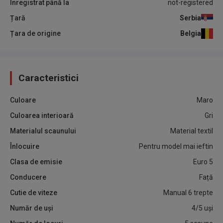
Înregistrat până la
not-registered
Țară
Serbia
Țara de origine
Belgia
Caracteristici
Culoare
Maro
Culoarea interioară
Gri
Materialul scaunului
Material textil
Înlocuire
Pentru model mai ieftin
Clasa de emisie
Euro 5
Conducere
Față
Cutie de viteze
Manual 6 trepte
Număr de uși
4/5 uși