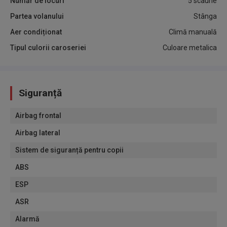
Număr de locuri
5 scaune
Partea volanului
Stânga
Aer condiționat
Climă manuală
Tipul culorii caroseriei
Culoare metalica
Siguranță
Airbag frontal
Airbag lateral
Sistem de siguranță pentru copii
ABS
ESP
ASR
Alarmă