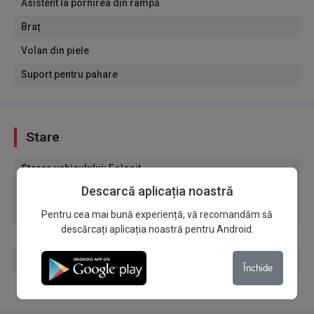
Asistent la pornirea din rampă
Braț
Volan din piele
Suport pentru pahare
Stare
Starea vehiculului
:
Folosit
Descarcă aplicația noastră
Originea vehiculului
:
În numele cumpărătorului
Garajat
Pentru cea mai bună experiență, vă recomandăm să
descărcați aplicația noastră pentru Android.
Primul proprietar
garanție
Închide
Cheie de rezervă