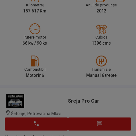
Kilometraj
Anul de producție
157.617
Km
2012
Putere motor
Cubică
66
kw /
90
ks
1396
cm
3
Combustibil
Transmisie
Motorină
Manual 6 trepte
Sreja Pro Car
Šetonje, Petrovac na Mlavi