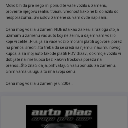
Pokreće ga Dizel motor od 1.400 kubika sa 66kw i
Molio bih da pre nego mi ponudite vaše vozilo u zamenu,
90 Konjskih snaga koji se pokazao izuzetno dobro,
proverite njegovu realnu tržišnu vrednost kako ne bi dolazilo do
veoma ekonomičan i pouzdan, takođe jeftin za
nesporazuma...Svi uslovi zamene su vam ovde napisani...
održavanje i registraciju..
Cena mog vozila u zameni NIJE ista kao za keš iz razloga što ja
uzimam u zamenu vaš auto koji ne želim, a dajem vam vozilo
Od opreme poseduje: Klimu, Atestiranu EURO-KUKU
koje vi želite...Plus, ja za vaše vozilo moram platiti ugovore, porez
sa instalacijom, Start-Stop sistem, Svetla za maglu,
na prenos, srediti šta treba da se sredi na njemu i naći mu novog
Centralnu bravu, Daljinsko zaključavanje, 2 Kod
kupca, a za moj auto takođe platiti PDV državi, dok moje vozilo vi
dobijate na ime kupca bez ikakvih troškova poreza na
ključa, Bord Kompjuter, ABS, Električne podizače
prenos...Što znači da ja, prihvatajući vašu ponudu za zamenu,
prozora, Vazdušne jastuke, Elektronske retrovizore
činim vama uslugu a to ima svoju cenu...
sa grejačima, Kožni volan, Šestostepeni menjač,
Naslon za ruku za putnike napred i pozadi, Komande
Cena mog vozila u zameni je 6.200e...
na volanu, MP3 muziku, Držače za čaše, Elektronsko
podešavanje visine farova, USB i AUX priključak,
Letnje gume, Rezervni točak, CHILD LOCK blokadu
zadnjih vrata radi sigurnosti dece itd..
Sva naša vozila, za razliku od većine koja se u