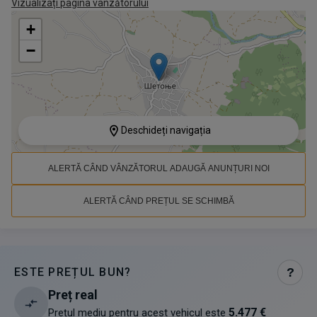
Vizualizați pagina vânzătorului
+
−
Deschideți navigația
ALERTĂ CÂND VÂNZĂTORUL ADAUGĂ ANUNȚURI NOI
ALERTĂ CÂND PREȚUL SE SCHIMBĂ
ESTE PREȚUL BUN?
?
Preț real
5.477 €
Prețul mediu pentru acest vehicul este