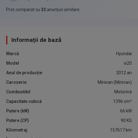
Preț comparat cu
32
anunțuri similare
.
Informații de bază
Marcă
Hyundai
Model
ix20
Anul de producție
2012
an
Caroserie
Minivan (Minivan)
Combustibil
Motorină
Capacitate cubică
1396
cm³
Putere (kW)
66
kW
Putere (CP)
90
KS
Kilometraj
157617
km