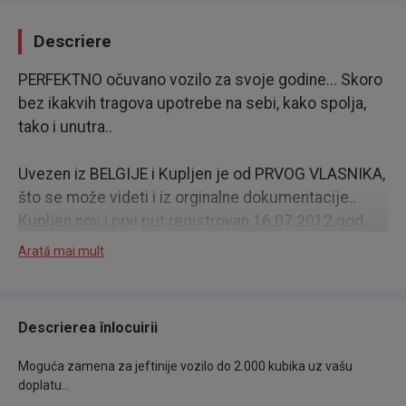
Descriere
PERFEKTNO očuvano vozilo za svoje godine... Skoro
bez ikakvih tragova upotrebe na sebi, kako spolja,
tako i unutra..
Uvezen iz BELGIJE i Kupljen je od PRVOG VLASNIKA,
što se može videti i iz orginalne dokumentacije..
Kupljen nov i prvi put registrovan 16.07.2012.god.
što je i datum u svim orginalnim papirima, kao i u
Arată mai mult
uverenju AMSS-a.
Maksimalno utegnut na trapu.. Sve ispravno i u
Descrierea înlocuirii
funkciji.. Jako mali potrošač i jeftina cena
registracije...
Moguća zamena za jeftinije vozilo do 2.000 kubika uz vašu
doplatu...