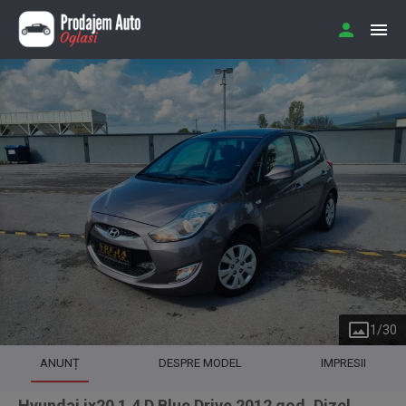
1
/
30
ANUNȚ
DESPRE MODEL
IMPRESII
Hyundai ix20 1.4 D Blue Drive 2012 god. Dizel