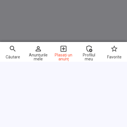
Anunțurile
Plasați un
Profilul
Căutare
Favorite
mele
anunț
meu
Link-uri rapide
Întrebări frecvente