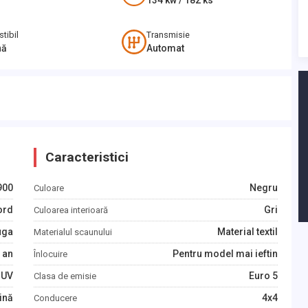
134
kw /
182
ks
tibil
Transmisie
nă
Automat
Caracteristici
900
Negru
Culoare
ord
Gri
Culoarea interioară
uga
Material textil
Materialul scaunului
an
Pentru model mai ieftin
Înlocuire
SUV
Euro 5
Clasa de emisie
ină
4x4
Conducere