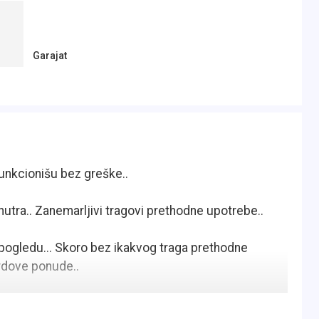
Garajat
funkcionišu bez greške..
nutra.. Zanemarljivi tragovi prethodne upotrebe..
ledu... Skoro bez ikakvog traga prethodne
rdove ponude..
a kompletnom servisnom istorijom o prethodnom