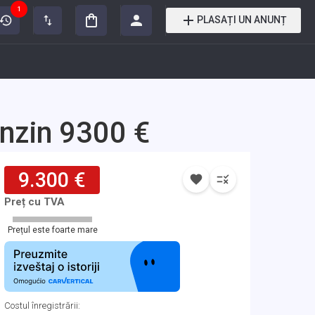
1
PLASAȚI UN ANUNȚ
nzin 9300 €
9.300 €
Preț cu TVA
Prețul este foarte mare
Costul înregistrării
: