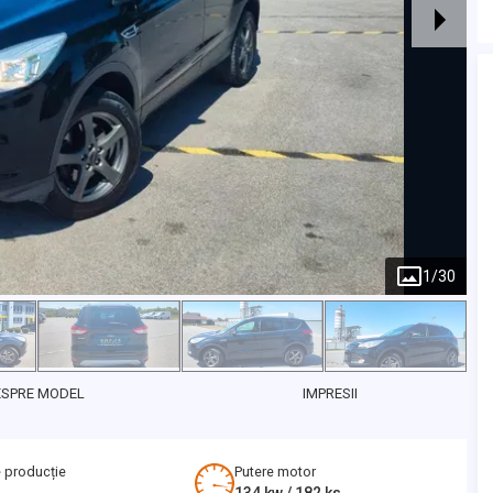
1
/
30
ESPRE MODEL
IMPRESII
 producție
Putere motor