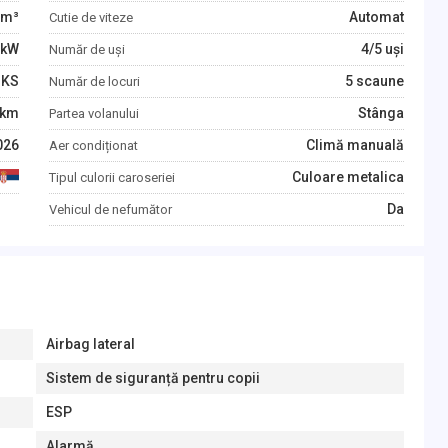
m³
Automat
Cutie de viteze
kW
4/5 uși
Număr de uși
KS
5 scaune
Număr de locuri
km
Stânga
Partea volanului
026
Climă manuală
Aer condiționat
Culoare metalica
Tipul culorii caroseriei
Da
Vehicul de nefumător
Airbag lateral
Sistem de siguranță pentru copii
ESP
Alarmă