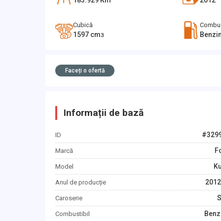
183.929
Km
2012
Cubică
Combus
1597
cm
Benzi
3
Faceți o ofertă
Informații de bază
#
329
ID
F
Marcă
K
Model
2012
Anul de producție
Caroserie
Benz
Combustibil