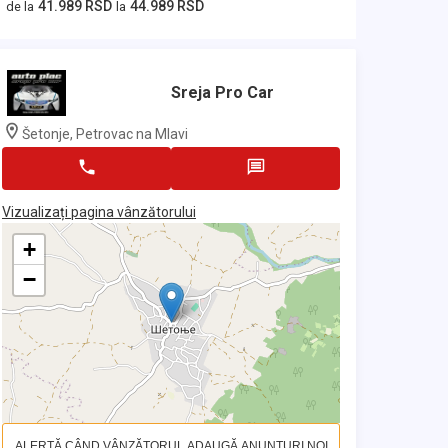
41.989 RSD
44.989 RSD
de la
la
Sreja Pro Car
Šetonje, Petrovac na Mlavi
Vizualizați pagina vânzătorului
+
−
ALERTĂ CÂND VÂNZĂTORUL ADAUGĂ ANUNȚURI NOI