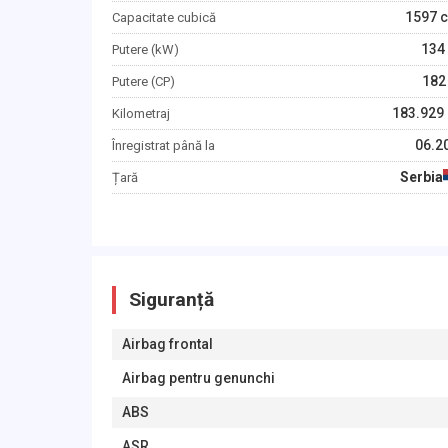
1597
c
Capacitate cubică
134
Putere (kW)
182
Putere (CP)
183.929
Kilometraj
06.2
Înregistrat până la
Serbia
Țară
Siguranță
Airbag frontal
Airbag pentru genunchi
ABS
ASR