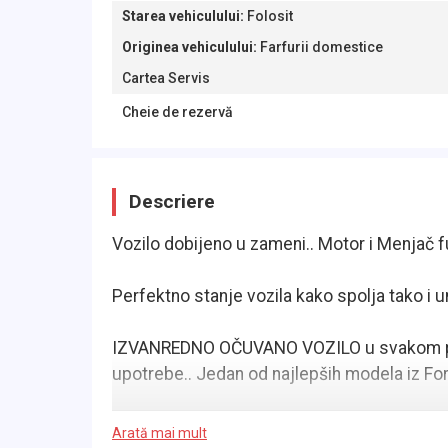
Starea vehiculului
:
Folosit
Originea vehiculului
:
Farfurii domestice
Cartea Servis
Cheie de rezervă
Descriere
Vozilo dobijeno u zameni.. Motor i Menjač 
Perfektno stanje vozila kako spolja tako i u
IZVANREDNO OČUVANO VOZILO u svakom pog
upotrebe.. Jedan od najlepših modela iz Fo
Poseduje i ORGINALNU SERVISNU KNJIGU s
Arată mai mult