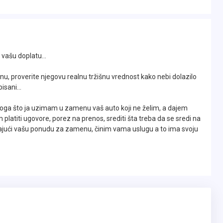
nom na svim točkovima..
racije sa 134kw i 182 Konjskih snaga koji se
vašu doplatu...
izdržljivoste i same snage..
u, proverite njegovu realnu tržišnu vrednost kako nebi dolazilo
sani...
urbane sredine, tako i za dalja putovanja..
loga što ja uzimam u zamenu vaš auto koji ne želim, a dajem
m platiti ugovore, porez na prenos, srediti šta treba da se sredi na
atajući vašu ponudu za zamenu, činim vama uslugu a to ima svoju
 Navigacija, Tempomat, Klima, Parking senzore
epeka, Alu felne, Svetla za maglu, Naslon za ruku,
u, Daljinsko zaključavanje, 2 Kod ključa,
bi, Krovne nosače, Sportske izduve, Kožni sportski
če prozora napred i pozadi, Električne retrovizore sa
SNU KNJIGU, Migavce u retrovizorima, ABS, Bord
Sistem elektronske stabilnosti vozila, Automatski