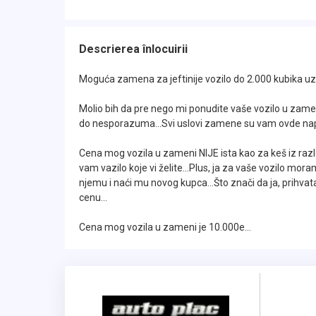
održavanju..
Model sa Automatkim menjačem i 4x4 pogo
Descrierea înlocuirii
Pokreće ga 1.6 Benzinski motor novije gene
Moguća zamena za jeftinije vozilo do 2.000 kubika uz 
pokazao fenomenalno pre svega zbog svoje 
Molio bih da pre nego mi ponudite vaše vozilo u zamen
do nesporazuma...Svi uslovi zamene su vam ovde napi
Savršeni mali gradski džip, stvoren, kako za 
Cena mog vozila u zameni NIJE ista kao za keš iz raz
ZA SVAKU PREPORUKU..
vam vazilo koje vi želite...Plus, ja za vaše vozilo mora
njemu i naći mu novog kupca...Što znači da ja, prihv
cenu...
Poseduje veliki paket opreme u koji spada:
pozadi, Elektronsko otvaranje i zatvaranje g
Cena mog vozila u zameni je 10.000e...
4x4 Pogon na svim točkovima, Centralnu brav
Zatamnjena stakla pozadi sa atestom na se
volan, Komande na volanu, Električne podiza
grejačima, Multimediju, Mp3 muziku, SERVI
kompjuter, AUX priključak, USB priključak, 