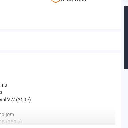
88
kw /
120
ks
kama
da
inal VW (250e)
ncijom
DB (250 e)