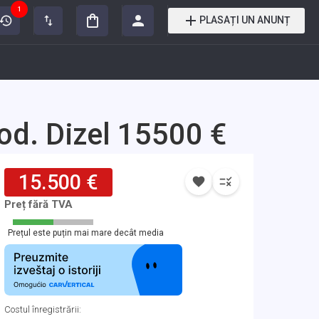
1
PLASAȚI UN ANUNȚ
d. Dizel 15500 €
15.500 €
Preț fără TVA
Prețul este puțin mai mare decât media
Costul înregistrării
: