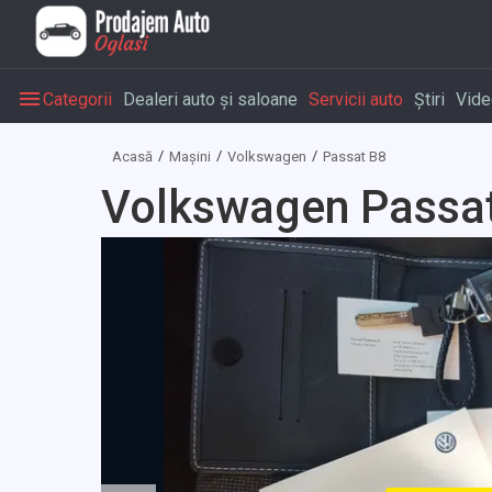
Categorii
Dealeri auto și saloane
Servicii auto
Știri
Vide
Acasă
Mașini
Volkswagen
Passat B8
Volkswagen Passat