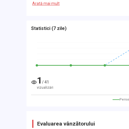
-05.07. produzena registracija na godinu da
Arată mai mult
Statistici
(
7 zile
)
1
/
41
vizualizări
Perio
Evaluarea vânzătorului