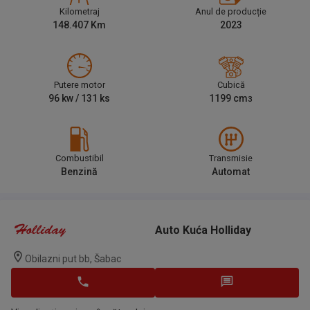
Kilometraj
Anul de producție
148.407
Km
2023
Putere motor
Cubică
96
kw /
131
ks
1199
cm
3
Combustibil
Transmisie
Benzină
Automat
Auto Kuća Holliday
Obilazni put bb, Šabac