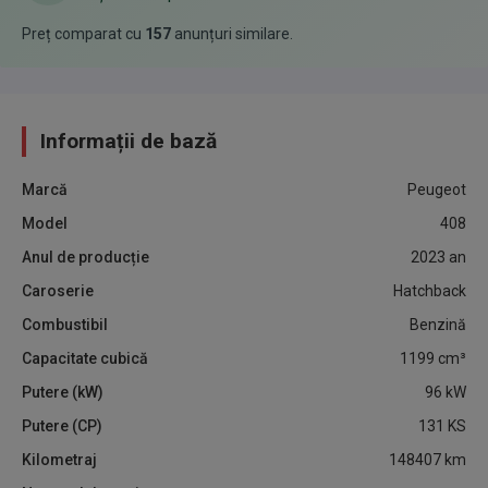
Preț comparat cu
157
anunțuri similare
.
Informații de bază
Marcă
Peugeot
Model
408
Anul de producție
2023
an
Caroserie
Hatchback
Combustibil
Benzină
Capacitate cubică
1199
cm³
Putere (kW)
96
kW
Putere (CP)
131
KS
Kilometraj
148407
km