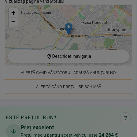
Vizualizați pagina vânzătorului
+
−
Deschideți navigația
ALERTĂ CÂND VÂNZĂTORUL ADAUGĂ ANUNȚURI NOI
ALERTĂ CÂND PREȚUL SE SCHIMBĂ
ESTE PREȚUL BUN?
?
Preț excelent
24.264 €
Prețul mediu pentru acest vehicul este