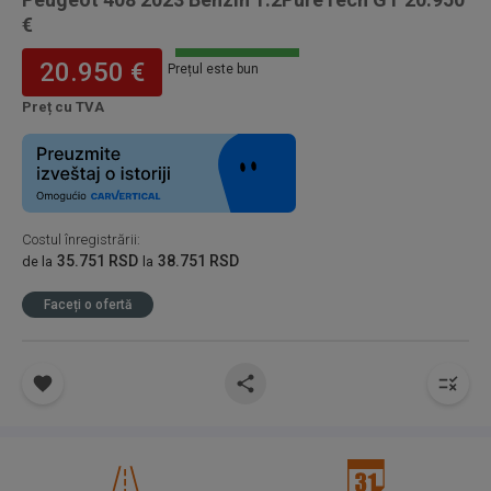
€
20.950 €
Prețul este bun
Preț cu TVA
Costul înregistrării
:
35.751 RSD
38.751 RSD
de la
la
Faceți o ofertă