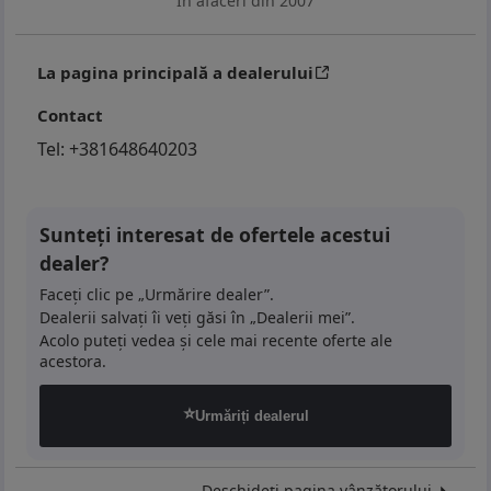
În afaceri din 2007
La pagina principală a dealerului
Contact
Tel:
+381648640203
Sunteți interesat de ofertele acestui
dealer?
Faceți clic pe „Urmărire dealer”.
Dealerii salvați îi veți găsi în „Dealerii mei”.
Acolo puteți vedea și cele mai recente oferte ale
acestora.
⭐
Urmăriți dealerul
Deschideți pagina vânzătorului