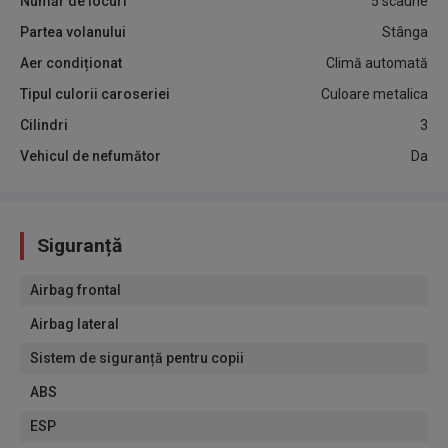
Număr de locuri
5 scaune
Partea volanului
Stânga
Aer condiționat
Climă automată
Tipul culorii caroseriei
Culoare metalica
Cilindri
3
Vehicul de nefumător
Da
Siguranță
Airbag frontal
Airbag lateral
Sistem de siguranță pentru copii
ABS
ESP