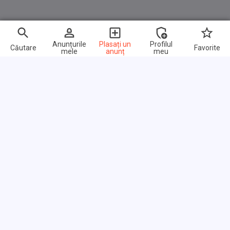
Anunțurile
Plasați un
Profilul
Căutare
Favorite
mele
anunț
meu
Link-uri rapide
Întrebări frecvente
Despre noi
Termeni de utilizare
Politica de confidențialitate