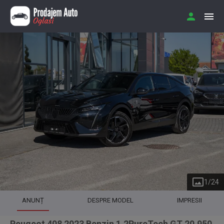
1
/
24
ANUNȚ
DESPRE MODEL
IMPRESII
Peugeot 408 2023 Benzin 1.2PureTech GT 20.950