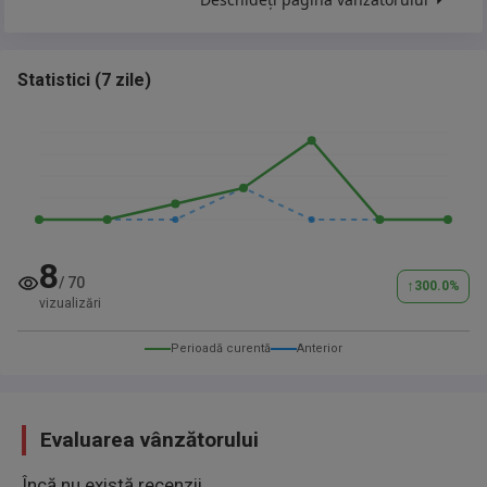
Statistici
(
7 zile
)
8
/
70
↑
300.0
%
vizualizări
Perioadă curentă
Anterior
Evaluarea vânzătorului
Încă nu există recenzii.