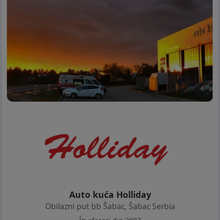
Auto kuća Holliday
Obilazni put bb Šabac
,
Šabac Serbia