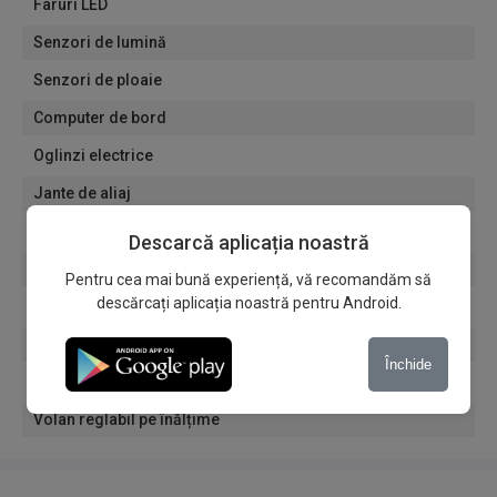
Faruri LED
Senzori de lumină
Senzori de ploaie
Computer de bord
Oglinzi electrice
Jante de aliaj
Navigație
Descarcă aplicația noastră
Geamuri fumurii
Pentru cea mai bună experiență, vă recomandăm să
descărcați aplicația noastră pentru Android.
Sistem Start/Stop
Încărcare wireless a telefonului mobil
Închide
Scaune reglabile pe înălțime
Volan reglabil pe înălțime