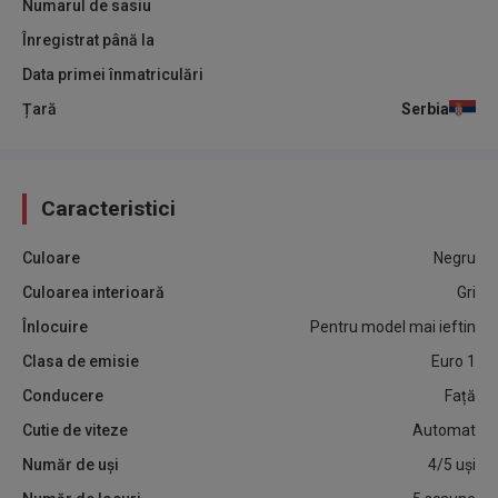
Numarul de sasiu
Înregistrat până la
Data primei înmatriculări
Țară
Serbia
Caracteristici
Culoare
Negru
Culoarea interioară
Gri
Înlocuire
Pentru model mai ieftin
Clasa de emisie
Euro 1
Conducere
Față
Cutie de viteze
Automat
Număr de uși
4/5 uși