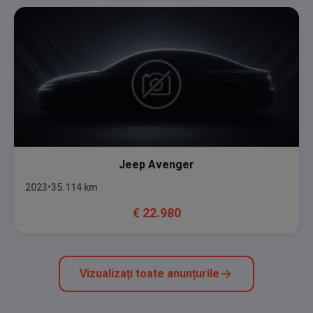
Jeep
Avenger
2023
35.114
km
€
22.980
Vizualizați toate anunțurile