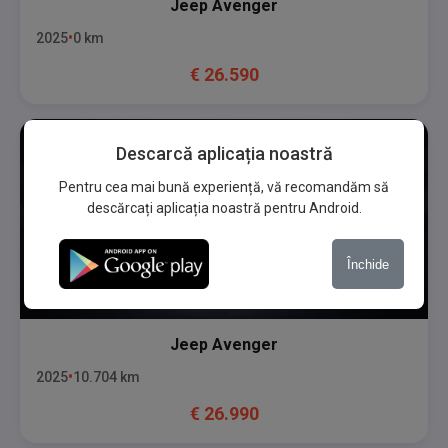
Jeep
Avenger
2025
0
km
€
26.590
Descarcă aplicația noastră
Pentru cea mai bună experiență, vă recomandăm să
descărcați aplicația noastră pentru Android.
Închide
Jeep
Avenger
2025
10.704
km
€
26.990