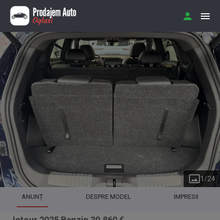
1
/
24
ANUNȚ
DESPRE MODEL
IMPRESII
Jetour 2025 Benzin 30.860 €