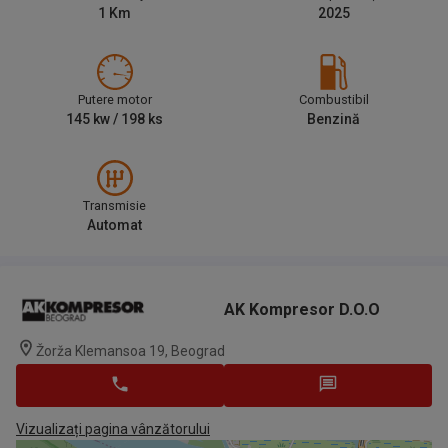
1
Km
2025
Putere motor
Combustibil
145
kw /
198
ks
Benzină
Transmisie
Automat
AK Kompresor D.o.o
Žorža Klemansoa 19, Beograd
Vizualizați pagina vânzătorului