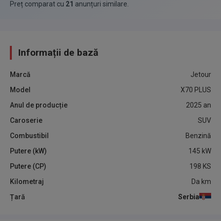
Preț comparat cu
21
anunțuri similare
.
Informații de bază
Marcă
Jetour
Model
X70 PLUS
Anul de producție
2025
an
Caroserie
SUV
Combustibil
Benzină
Putere (kW)
145
kW
Putere (CP)
198
KS
Kilometraj
Da
km
Țară
Serbia