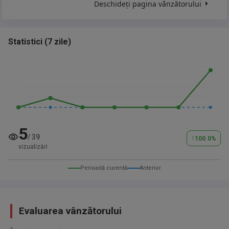
Deschideți pagina vânzătorului
Statistici
(
7 zile
)
5
/
39
↑
100.0
%
vizualizări
Perioadă curentă
Anterior
Evaluarea vânzătorului