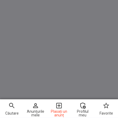
Anunțurile
Plasați un
Profilul
Căutare
Favorite
mele
anunț
meu