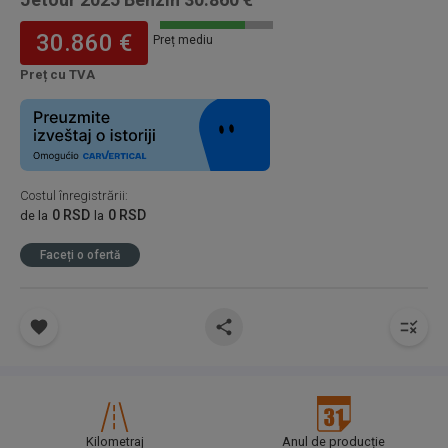
30.860 €
Preț mediu
Preț cu TVA
Costul înregistrării
:
0 RSD
0 RSD
de la
la
Faceți o ofertă
Kilometraj
Anul de producție