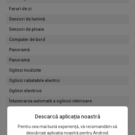
Faruri de zi
Senzori de lumină
Senzori de ploaie
Computer de bord
Panoramă
Panoramă
Oglinzi încălzite
Oglinzi rabatabile electric
Oglinzi electrice
Întunecarea automată a oglinzii interioare
Jante de aliaj
Descarcă aplicația noastră
Navigație
Pentru cea mai bună experiență, vă recomandăm să
Încălzitoare de parbriz
descărcați aplicația noastră pentru Android.