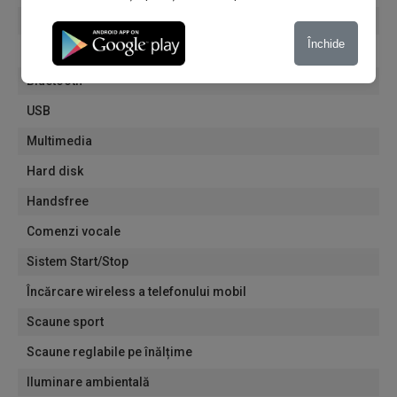
Încălzitoare de scaune față
Închide
Încălzitoare de volan
Bluetooth
USB
Multimedia
Hard disk
Handsfree
Comenzi vocale
Sistem Start/Stop
Încărcare wireless a telefonului mobil
Scaune sport
Scaune reglabile pe înălțime
Iluminare ambientală