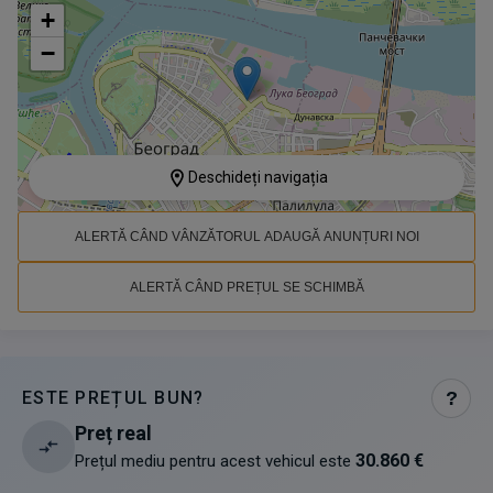
+
−
Deschideți navigația
ALERTĂ CÂND VÂNZĂTORUL ADAUGĂ ANUNȚURI NOI
ALERTĂ CÂND PREȚUL SE SCHIMBĂ
ESTE PREȚUL BUN?
?
Preț real
30.860 €
Prețul mediu pentru acest vehicul este