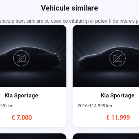
Vehicule similare
hicule sunt similare cu ceea ce căutați și ar putea fi de interes p
Kia
Sportage
Kia
Sportage
970
km
2016
114.999
km
€
7.000
€
11.999