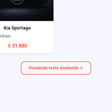
Kia
Sportage
500
km
€
31.880
Vizualizați toate anunțurile