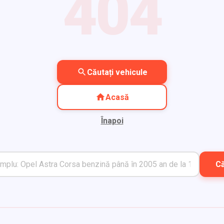
404
Căutați vehicule
Acasă
Înapoi
C