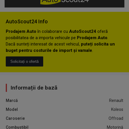
AutoScout24 Info
Prodajem Auto
în colaborare cu
AutoScout24
oferă
posibilitatea de a importa vehicule pe
Prodajem Auto
.
Dacă sunteți interesat de acest vehicul,
puteți solicita un
buget pentru costurile de import și vamale
.
Solicitați o ofertă
Informații de bază
Marcă
Renault
Model
Koleos
Caroserie
Offroad
Combustibil
Motorină