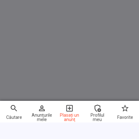
Anunțurile
Plasați un
Profilul
Căutare
Favorite
mele
anunț
meu