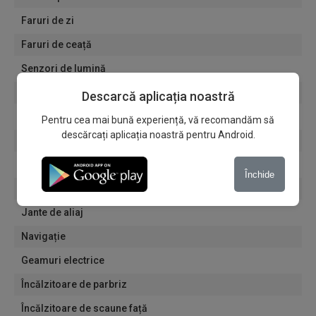
Faruri de zi
Faruri de ceață
Senzori de lumină
Senzori de ploaie
Descarcă aplicația noastră
Computer de bord
Pentru cea mai bună experiență, vă recomandăm să
descărcați aplicația noastră pentru Android.
Bare de plafon
Oglinzi electrice
Închide
Întunecarea automată a oglinzii interioare
Jante de aliaj
Navigație
Geamuri electrice
Încălzitoare de parbriz
Încălzitoare de scaune față