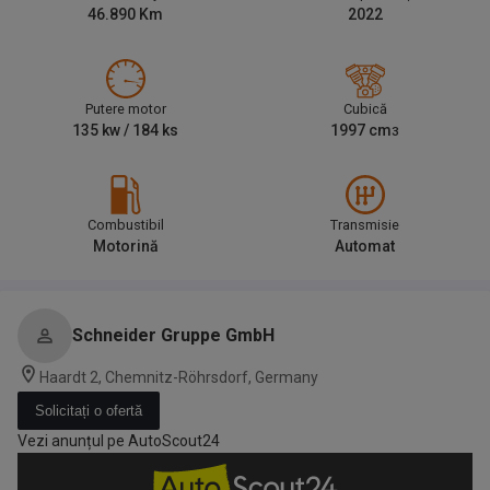
46.890
Km
2022
Putere motor
Cubică
135
kw /
184
ks
1997
cm
3
Combustibil
Transmisie
Motorină
Automat
Schneider Gruppe GmbH
Haardt 2, Chemnitz-Röhrsdorf, Germany
Solicitați o ofertă
Vezi anunțul pe AutoScout24