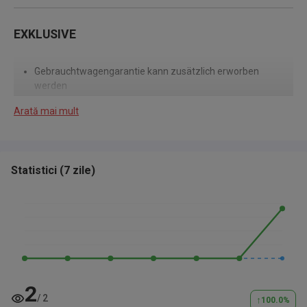
EXKLUSIVE
Gebrauchtwagengarantie kann zusätzlich erworben
werden
Arată mai mult
INKLUSIVE
Statistici
(
7 zile
)
Auslieferungsinspektion
UNSER FINANZIERUNGSBEISPIEL:
Finanzieren Sie
2
/
2
↑
dieses Fahrzeug
für 249,00 EUR im Monat
.
100.0
%