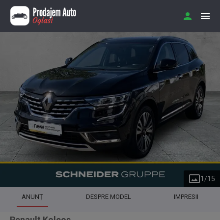
1
/
15
ANUNȚ
DESPRE MODEL
IMPRESII
Renault Koleos