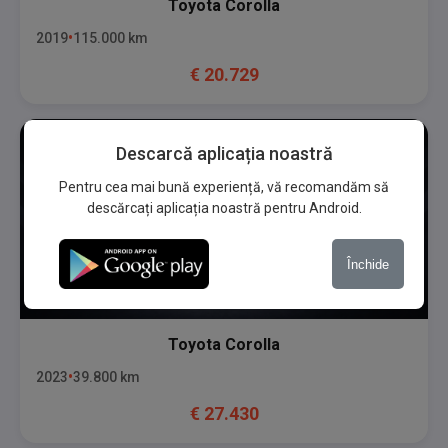
Toyota
Corolla
2019
115.000
km
€
20.729
Descarcă aplicația noastră
Pentru cea mai bună experiență, vă recomandăm să
descărcați aplicația noastră pentru Android.
Închide
Toyota
Corolla
2023
39.800
km
€
27.430