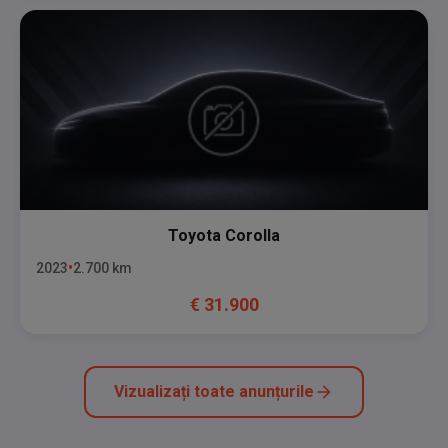
Toyota
Corolla
2023
2.700
km
€
31.900
Vizualizați toate anunțurile