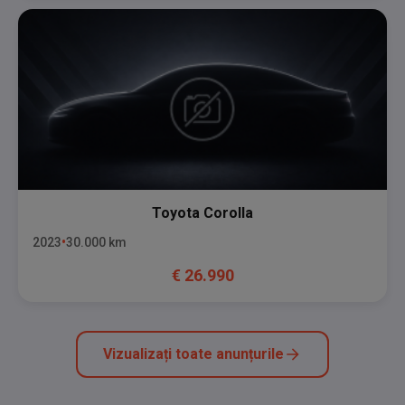
Toyota
Corolla
2023
30.000
km
€
26.990
Vizualizați toate anunțurile