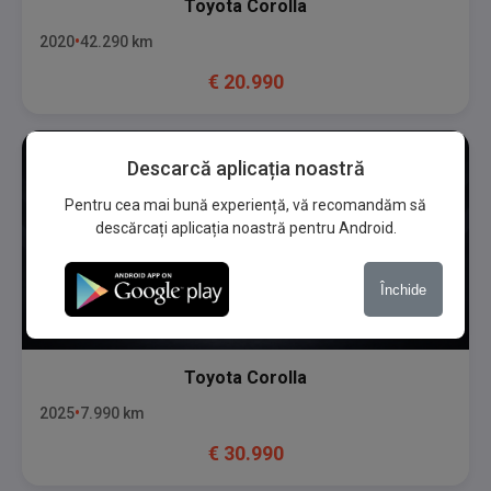
Toyota
Corolla
2020
42.290
km
€
20.990
Descarcă aplicația noastră
Pentru cea mai bună experiență, vă recomandăm să
descărcați aplicația noastră pentru Android.
Închide
Toyota
Corolla
2025
7.990
km
€
30.990