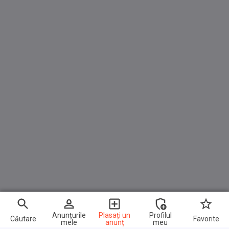
Apple CarPlay
Bordcomputer
INTERIEUR
Klimaautomatik
HeadUp-Display
el. Fensterheber vorne+hinten
VirtualCockpit
Uhr&Drehzahlmesser
Lenkradheizung
Fahrersitz höhenverstellbar
Rücksitzbank geteilt klappbar
Kopfairbag
Anunțurile
Plasați un
Profilul
Căutare
Favorite
mele
anunț
meu