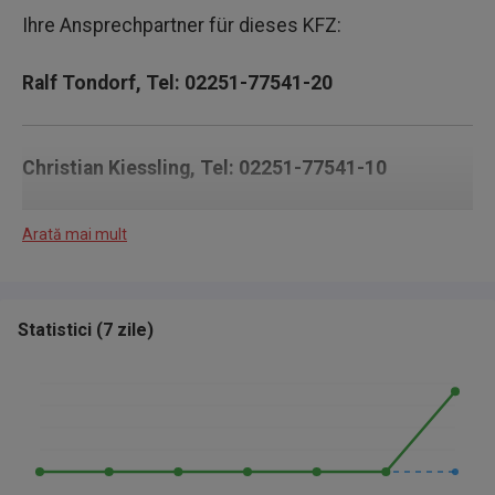
Ihre Ansprechpartner für dieses KFZ:
Ralf Tondorf, Tel: 02251-77541-20
Christian Kiessling, Tel: 02251-77541-10
Arată mai mult
Lennart Löfken, Tel: 02251 7754109
Statistici
(
7 zile
)
Finanzierung und Leasing auch ohne Anzahlung
möglich. Gerne nehmen wir Ihr bisheriges Fahrzeug
in Zahlung. Weitere Neu- und Gebrauchtwagen
finden Sie jederzeit auf unserer Homepage unter:
www.autolevy.de