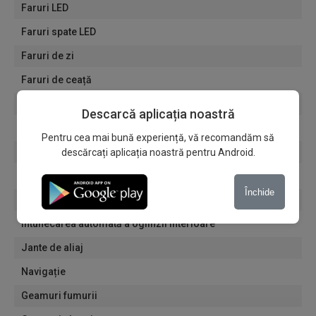
Faruri LED
Faruri spate LED
Faruri de zi
Faruri de ceață
Senzori de lumină
Descarcă aplicația noastră
Senzori de ploaie
Pentru cea mai bună experiență, vă recomandăm să
Computer de bord
descărcați aplicația noastră pentru Android.
Bare de plafon
Închide
Oglinzi electrice
Întunecarea automată a oglinzii interioare
Jante de aliaj
Navigație
Geamuri fumurii