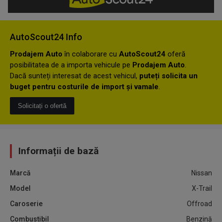
AutoScout24 Info
Prodajem Auto
în colaborare cu
AutoScout24
oferă
posibilitatea de a importa vehicule pe
Prodajem Auto
.
Dacă sunteți interesat de acest vehicul,
puteți solicita un
buget pentru costurile de import și vamale
.
Solicitați o ofertă
Informații de bază
Marcă
Nissan
Model
X-Trail
Caroserie
Offroad
Combustibil
Benzină