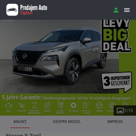
1
/
15
ANUNȚ
DESPRE MODEL
IMPRESII
Nissan X-Trail