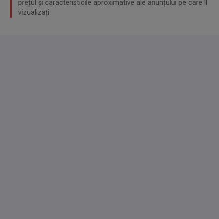
prețul și caracteristicile aproximative ale anunțului pe care îl
vizualizați.
PKW transport ab Stuttgart und Deutschland
Irrtümer und Eingabefehler sowie Zwischenverkauf
vorbehalten**
Bitte kein Email wir sind telefonisch immer erreichbar
WOLF GEBRAUCHTWAGEN PFORZHEIM
Kaiser-Friedrich-Straße 178-180
75173 Pforzheim
Deutschland
Bei Interesse melden Sie sich bitte unter:
0177-
1642838