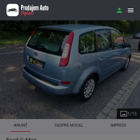
1
/
15
ANUNȚ
DESPRE MODEL
IMPRESII
Ford C-Max