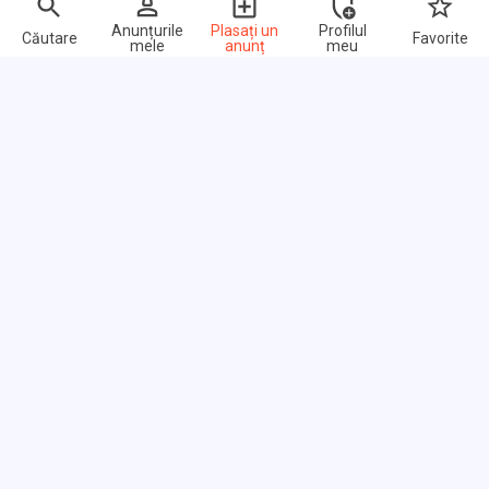
Anunțurile
Plasați un
Profilul
Căutare
Favorite
mele
anunț
meu
Link-uri rapide
Întrebări frecvente
Despre noi
Termeni de utilizare
Politica de confidențialitate
Razmena linkurilor
Prețuri