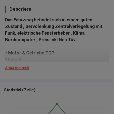
Descriere
Das Fahrzeug befindet sich in einem guten
Zustand ,
Servolenkung Zentralveriegelung mit
Funk, elektrische Fensterheber , Klima
Bordcomputer , Preis inkl Neu Tüv .
* Motor & Getriebe TOP
* Euro 4
* Preis inkl Neu Tüv
Arată mai mult
* Klimaanlage
* Sonderausstattung:
Statistici
(
7 zile
)
Ausstattungs-Paket: Licht + Sicht
Klimaanlage Climatronic 2-Zonen
Laderaumboden variabel und herausnehmbar