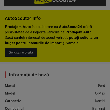
AutoScout24 Info
Prodajem Auto
în colaborare cu
AutoScout24
oferă
posibilitatea de a importa vehicule pe
Prodajem Auto
.
Dacă sunteți interesat de acest vehicul,
puteți solicita un
buget pentru costurile de import și vamale
.
Solicitați o ofertă
Informații de bază
Marcă
Ford
Model
C-Max
Caroserie
Kombi
Combustibil
Benzină