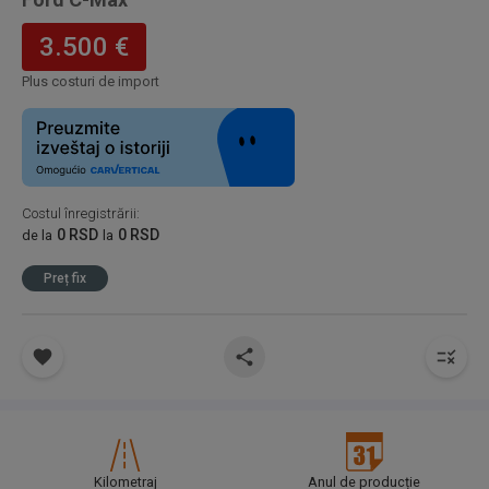
3.500 €
Plus costuri de import
Costul înregistrării
:
0 RSD
0 RSD
de la
la
Preț fix
Kilometraj
Anul de producție