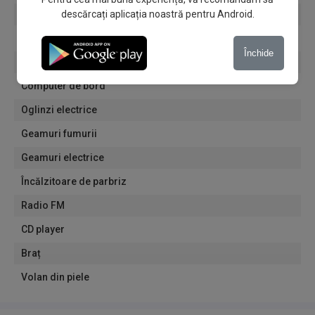
descărcați aplicația noastră pentru Android.
Volan multifuncțional
Servodirecție
Închide
Faruri de ceață
Computer de bord
Oglinzi electrice
Geamuri fumurii
Geamuri electrice
Încălzitoare de parbriz
Radio FM
CD player
Braț
Volan din piele