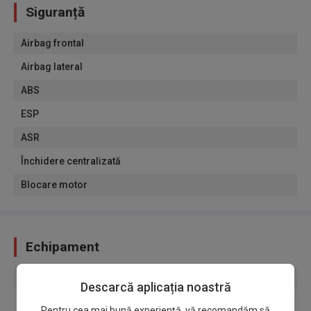
Siguranță
Airbag frontal
Airbag lateral
ABS
ESP
ASR
Închidere centralizată
Blocare motor
Echipament
Senzori de parcare fata
Descarcă aplicația noastră
Senzori de parcare spate
Pentru cea mai bună experiență, vă recomandăm să