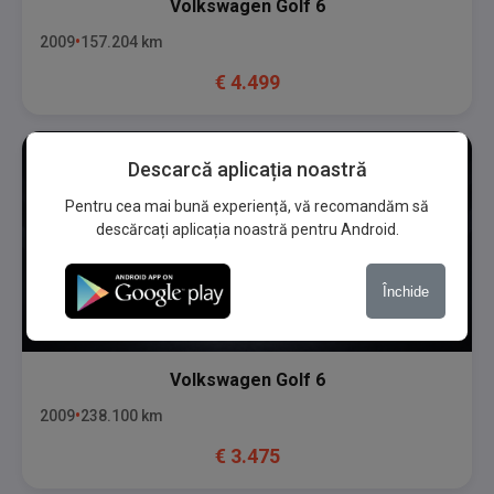
Volkswagen
Golf 6
2009
157.204
km
€
4.499
Descarcă aplicația noastră
Pentru cea mai bună experiență, vă recomandăm să
descărcați aplicația noastră pentru Android.
Închide
Volkswagen
Golf 6
2009
238.100
km
€
3.475