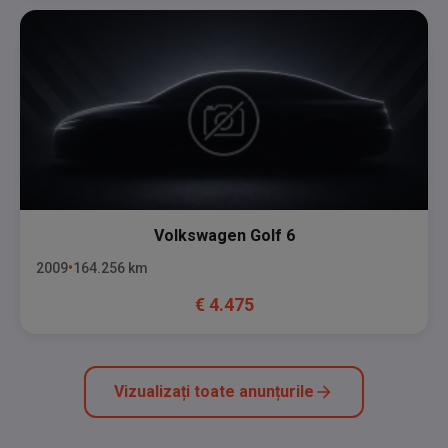
Volkswagen
Golf 6
2009
164.256
km
€
4.475
Vizualizați toate anunțurile