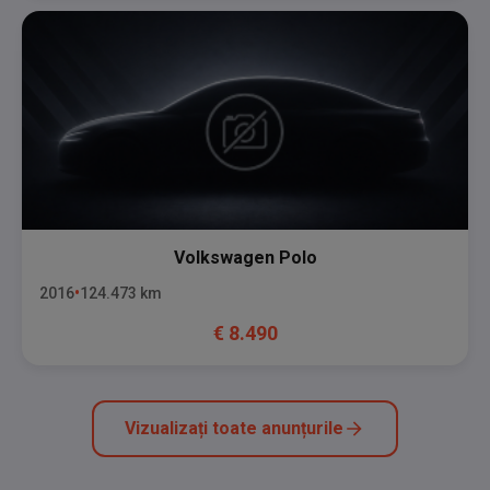
Volkswagen
Polo
2016
124.473
km
€
8.490
Vizualizați toate anunțurile