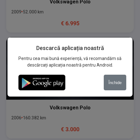
Volkswagen
Polo
2009
52.000
km
€
6.995
Descarcă aplicația noastră
Pentru cea mai bună experiență, vă recomandăm să
descărcați aplicația noastră pentru Android.
Închide
Volkswagen
Polo
2006
160.382
km
€
3.000