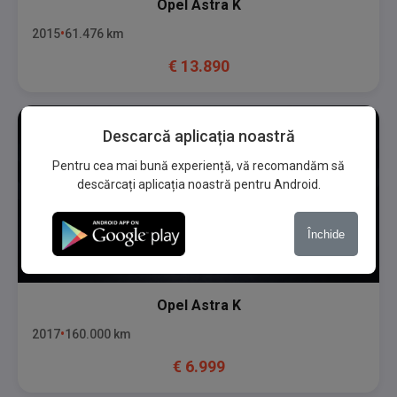
Opel
Astra K
2015
61.476
km
€
13.890
Descarcă aplicația noastră
Pentru cea mai bună experiență, vă recomandăm să
descărcați aplicația noastră pentru Android.
Închide
Opel
Astra K
2017
160.000
km
€
6.999