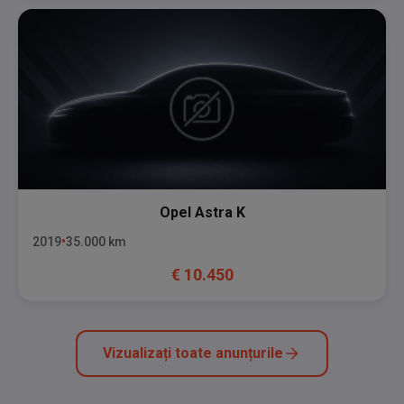
Opel
Astra K
2019
35.000
km
€
10.450
Vizualizați toate anunțurile