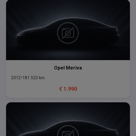
Opel
Meriva
2012
181.523
km
€
1.990