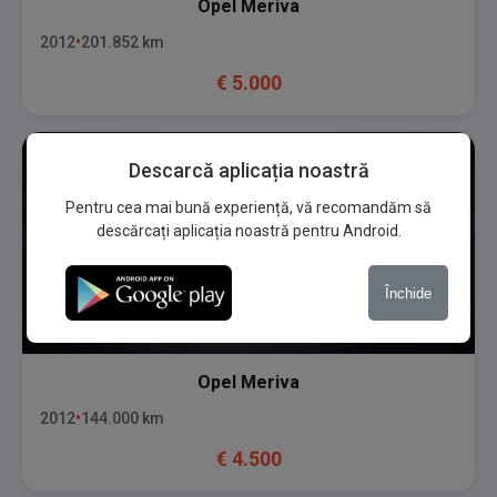
Opel
Meriva
2012
201.852
km
€
5.000
Descarcă aplicația noastră
Pentru cea mai bună experiență, vă recomandăm să
descărcați aplicația noastră pentru Android.
Închide
Opel
Meriva
2012
144.000
km
€
4.500