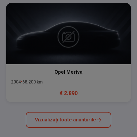
Opel
Meriva
2004
68.200
km
€
2.890
Vizualizați toate anunțurile