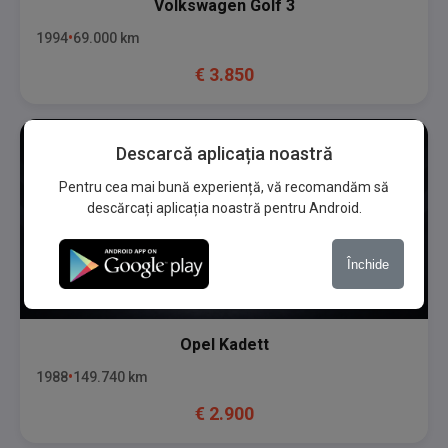
Volkswagen
Golf 3
1994
69.000
km
€
3.850
Descarcă aplicația noastră
Pentru cea mai bună experiență, vă recomandăm să
descărcați aplicația noastră pentru Android.
Închide
Opel
Kadett
1988
149.740
km
€
2.900