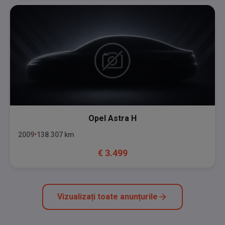
Opel
Astra H
2009
138.307
km
€
3.499
Vizualizați toate anunțurile