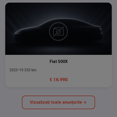
Fiat
500X
2023
19.353
km
€
16.990
Vizualizați toate anunțurile