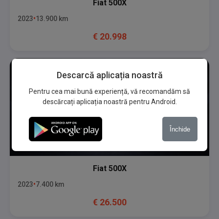
Fiat
500X
2023
13.900
km
€
20.998
Descarcă aplicația noastră
Pentru cea mai bună experiență, vă recomandăm să
descărcați aplicația noastră pentru Android.
Închide
Fiat
500X
2023
7.400
km
€
26.500