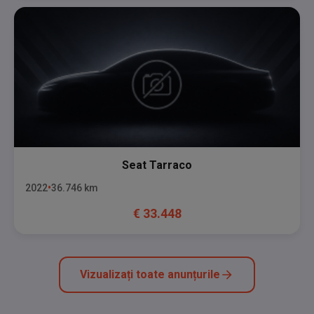
Seat
Tarraco
2022
36.746
km
€
33.448
Vizualizați toate anunțurile