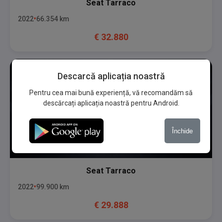
Seat
Tarraco
2022
66.354
km
€
32.880
Descarcă aplicația noastră
Pentru cea mai bună experiență, vă recomandăm să
descărcați aplicația noastră pentru Android.
Închide
Seat
Tarraco
2022
99.900
km
€
29.888