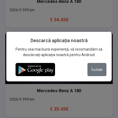
Mercedes-Benz
A 180
2026
9.999
km
€
34.450
Descarcă aplicația noastră
Pentru cea mai bună experiență, vă recomandăm să
descărcați aplicația noastră pentru Android.
Închide
Mercedes-Benz
A 180
2026
9.999
km
€
35.450