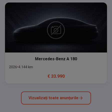
Mercedes-Benz
A 180
2026
4.144
km
€
33.990
Vizualizați toate anunțurile