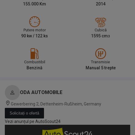
155.000
Km
2014
Putere motor
Cubică
90
kw /
122
ks
1595
cm
3
Combustibil
Transmisie
Benzină
Manual 5 trepte
ODA AUTOMOBILE
Gewerbering 2, Dettenheim-Rußheim, Germany
Solicitați o ofertă
Vezi anunțul pe AutoScout24