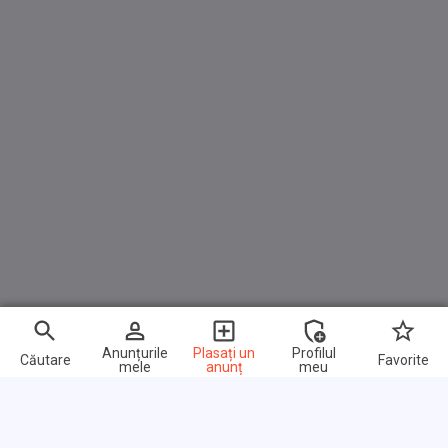
Gerne nehmen wir auch Ihren alten Wagen beim Kauf
eines neuen Inzahlung.
Finanzierung: Wir bieten Ihnen an, Ihr neues Fahrzeug zu
günstigen Konditionen bei uns finanzieren zu lassen.
Finanzierung wären z.B bis 84 Monaten sogar auch ohne
Anzahlung möglich.
ÄNDERUNGEN/ IRRTÜMER UND ZWISCHENVERKAUF
VORBEHALTEN!
Anunțurile
Plasați un
Profilul
Căutare
Favorite
mele
anunț
meu