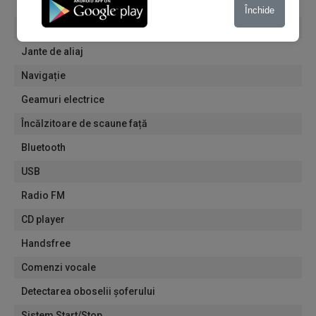
Oglinzi electrice
Închide
Întunecarea automată a oglinzii interioare
Jante de aliaj
Navigație
Geamuri electrice
Încălzitoare de scaune față
Bluetooth
USB
Radio FM
CD player
Handsfree
Comenzi vocale
Detectarea oboselii șoferului
Sistem Start/Stop