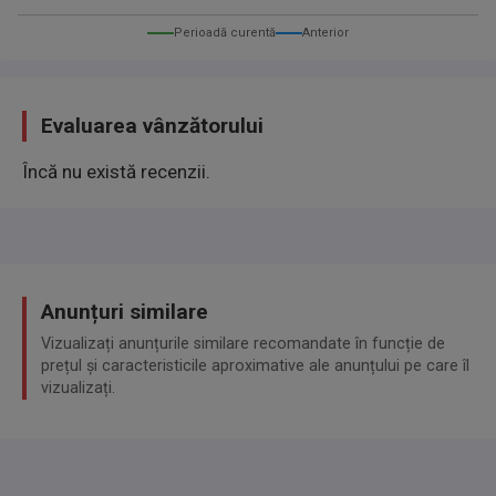
Außentemperaturanzeige
Perioadă curentă
Anterior
Blinkleuchte in Außenspiegel integriert
Bremsassistent
Evaluarea vânzătorului
Einschaltautomatik für Fahrlicht
Încă nu există recenzii.
Fahrassistenz-System: Attention-Assist
(Müdigkeitserkennungs-Sensor)
Fahrassistenz-System: Auffahrwarnsystem mit
Bremsfunktion (Collision Prevention Assist)
Fahrassistenz-System: Berganfahrhilfe
Anunțuri similare
Fensterheber elektrisch vorn + hinten
Vizualizați anunțurile similare recomandate în funcție de
Feststellbremse elektrisch
prețul și caracteristicile aproximative ale anunțului pe care îl
vizualizați.
Frontscheibe Verbundglas
Heckscheibe heizbar (ESG)
Innenhimmel Stoff