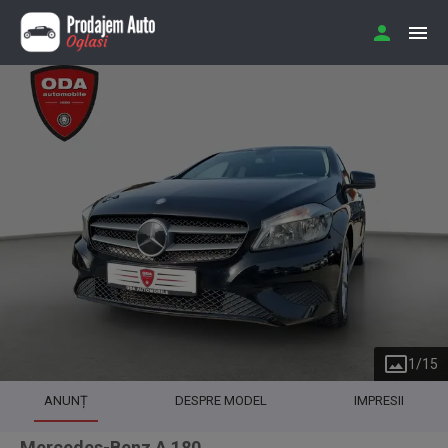
1
/
15
ANUNȚ
DESPRE MODEL
IMPRESII
Mercedes-Benz A 180