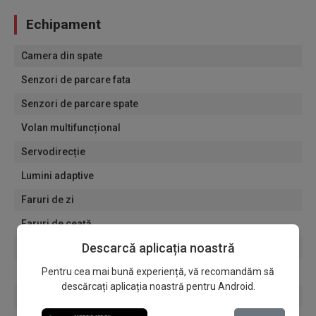
Echipament
Camera din spate
Senzori de parcare fata
Senzori de parcare spate
Volan multifuncțional
Servodirecție
Lumini adaptive
Faruri de zi
Faruri de ceață
Descarcă aplicația noastră
Senzori de lumină
Senzori de ploaie
Pentru cea mai bună experiență, vă recomandăm să
descărcați aplicația noastră pentru Android.
Computer de bord