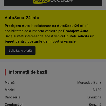
AutoScout24 Info
Prodajem Auto
în colaborare cu
AutoScout24
oferă
posibilitatea de a importa vehicule pe
Prodajem Auto
.
Dacă sunteți interesat de acest vehicul,
puteți solicita un
buget pentru costurile de import și vamale
.
Solicitați o ofertă
Informații de bază
Marcă
Mercedes-Benz
Model
A 180
Caroserie
Limuzina
Combustibil
Benzină