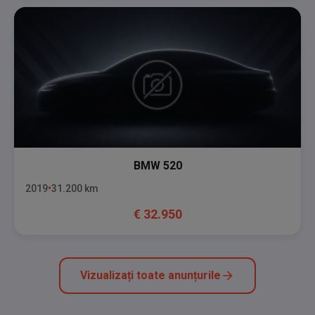
BMW
520
2019
31.200
km
€
32.950
Vizualizați toate anunțurile