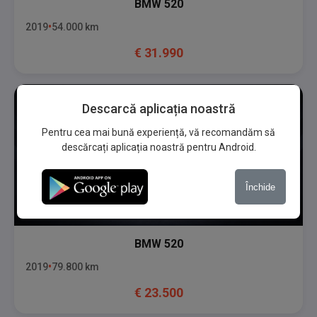
BMW
520
2019
54.000
km
€
31.990
Descarcă aplicația noastră
Pentru cea mai bună experiență, vă recomandăm să
descărcați aplicația noastră pentru Android.
Închide
BMW
520
2019
79.800
km
€
23.500