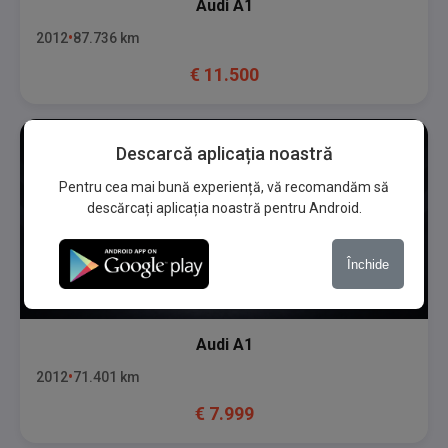
Audi
A1
2012
87.736
km
€
11.500
Descarcă aplicația noastră
Pentru cea mai bună experiență, vă recomandăm să
descărcați aplicația noastră pentru Android.
Închide
Audi
A1
2012
71.401
km
€
7.999