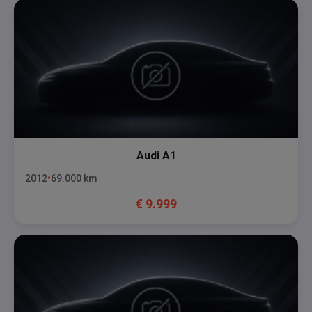
Audi
A1
2012
69.000
km
€
9.999