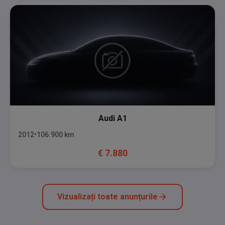
Audi
A1
2012
106.900
km
€
7.880
Vizualizați toate anunțurile