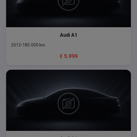
Audi
A1
2012
185.000
km
€
5.999