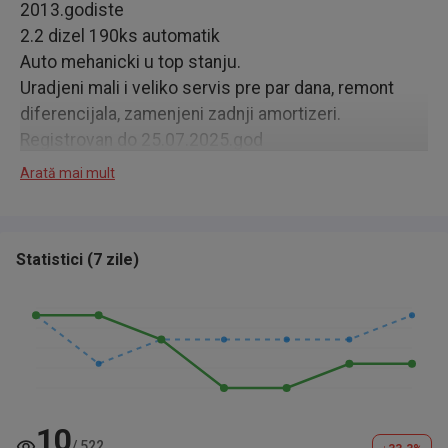
2013.godiste
2.2 dizel 190ks automatik
Auto mehanicki u top stanju.
Uradjeni mali i veliko servis pre par dana, remont
diferencijala, zamenjeni zadnji amortizeri.
Registrovan do 25.07.2025.god
Presao 160.000 pravih km. Moze svaka provera u
Arată mai mult
ovlascenom servisu ili bilo gde drugde.
Cena za kes 14800e, u zameni 16000e
Statistici
(
7 zile
)
10
/
522