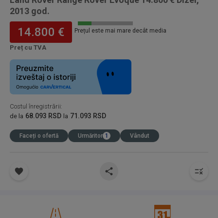
2013 god.
14.800 €
Prețul este mai mare decât media
Preț cu TVA
Costul înregistrării
:
68.093 RSD
71.093 RSD
de la
la
Faceți o ofertă
Urmăritor
1
Vândut