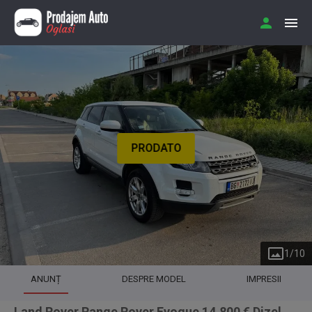
PRODATO
1
/
10
ANUNȚ
DESPRE MODEL
IMPRESII
Land Rover Range Rover Evoque 14.800 € Dizel,