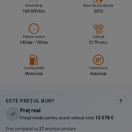
Kilometraj
Anul de producție
160.000
Km
2013
Putere motor
Cubică
140
kw /
190
ks
2179
cm
3
Combustibil
Transmisie
Motorină
Automat
ESTE PREȚUL BUN?
?
Preț real
13.578 €
Prețul mediu pentru acest vehicul este
Preț comparat cu
27
anunțuri similare
.