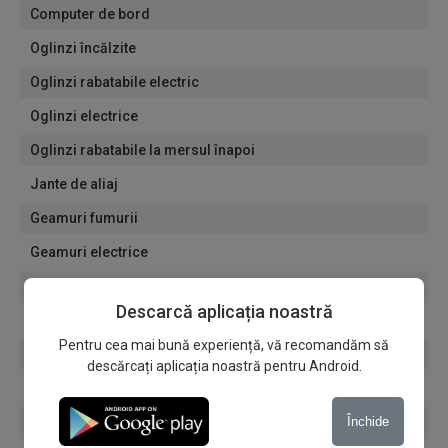
Computer de bord
Oglinzi încălzite
Oglinzi rabatabile electric
Oglinzi electrice
Oglinzi rabatabile la mersul înapoi
Jante de aliaj
Geamuri fumurii
Geamuri electrice
Scaune reglabile electric
Descarcă aplicația noastră
Bluetooth
Pentru cea mai bună experiență, vă recomandăm să
USB
descărcați aplicația noastră pentru Android.
Radio
Multimedia
Închide