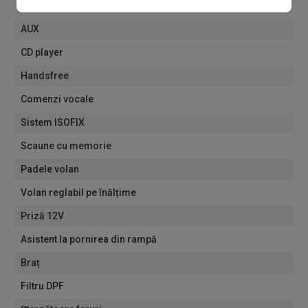
MP3 player
AUX
CD player
Handsfree
Comenzi vocale
Sistem ISOFIX
Scaune cu memorie
Padele volan
Volan reglabil pe înălțime
Priză 12V
Asistent la pornirea din rampă
Braț
Filtru DPF