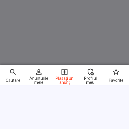
Anunțurile
Plasați un
Profilul
Căutare
Favorite
mele
anunț
meu