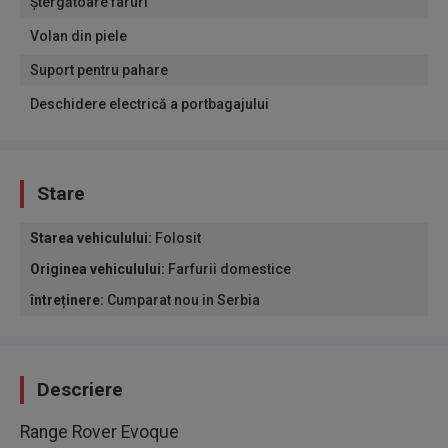
Ştergătoare faruri
Volan din piele
Suport pentru pahare
Deschidere electrică a portbagajului
Stare
Starea vehiculului
:
Folosit
Originea vehiculului
:
Farfurii domestice
întreținere
:
Cumparat nou in Serbia
Descriere
Range Rover Evoque