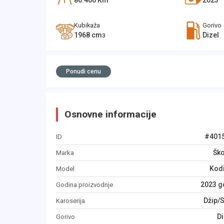
86.400
Km
2023
Kubikaža
Gorivo
1968
cm
Dizel
3
Ponudi cenu
Osnovne informacije
#
401
ID
Šk
Marka
Kod
Model
2023
g
Godina proizvodnje
Džip/
Karoserija
Di
Gorivo