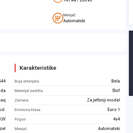
147
kw /
200
ks
Menjač
Automatski
Karakteristike
544
Bela
Boja enterijera
oda
Štof
Materijal sedišta
iaq
Za jeftiniji model
Zamena
od.
Euro 1
Emisiona klasa
SUV
4x4
Pogon
zel
Automatski
Menjač