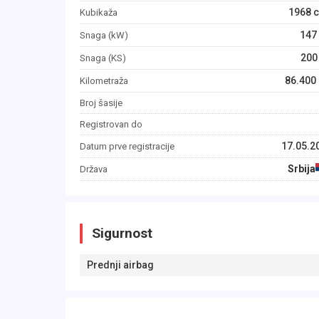
1968
c
Kubikaža
147
Snaga (kW)
200
Snaga (KS)
86.400
Kilometraža
Broj šasije
Registrovan do
17.05.2
Datum prve registracije
Srbija
Država
Sigurnost
Prednji airbag