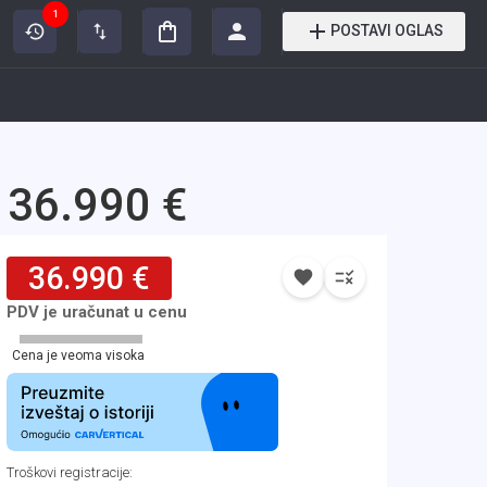
1
POSTAVI OGLAS
 36.990 €
36.990 €
PDV je uračunat u cenu
Cena je veoma visoka
Troškovi registracije
: