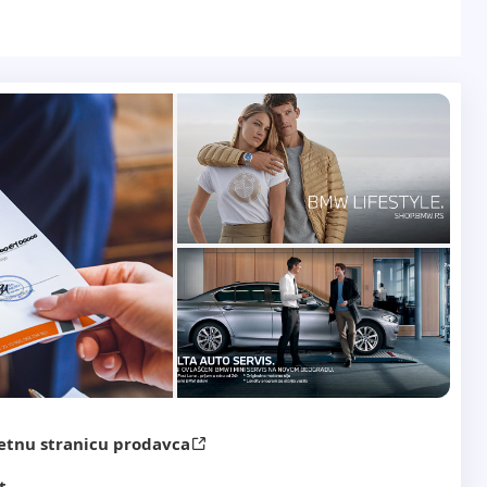
etnu stranicu prodavca
t