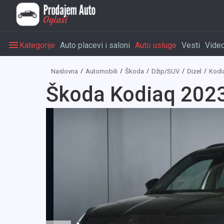
Kategorije
Auto placevi i saloni
Auto usluge
Vesti
Vide
Naslovna
Automobili
Škoda
Džip/SUV
Dizel
Kodi
Škoda Kodiaq 2023 