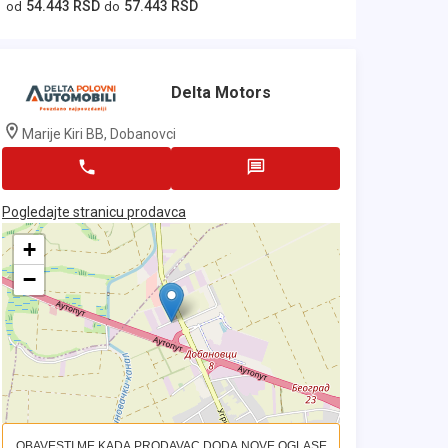
54.443 RSD
57.443 RSD
od
do
Delta Motors
Marije Kiri BB, Dobanovci
Pogledajte stranicu prodavca
+
−
OBAVESTI ME KADA PRODAVAC DODA NOVE OGLASE