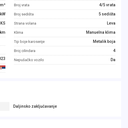
m³
4/5 vrata
Broj vrata
kW
5 sedišta
Broj sedišta
KS
Leva
Strana volana
km
Manuelna klima
Klima
Metalik boja
Tip boje karoserije
4
Broj cilindara
023
Da
Nepušačko vozilo
Daljinsko zaključavanje