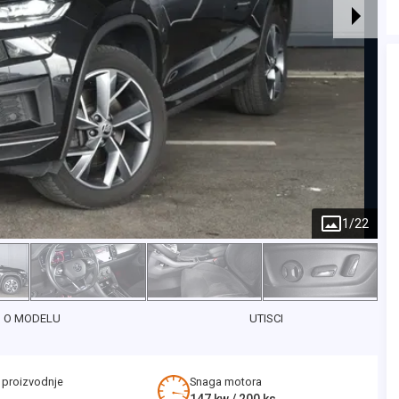
1
/
22
O MODELU
UTISCI
 proizvodnje
Snaga motora