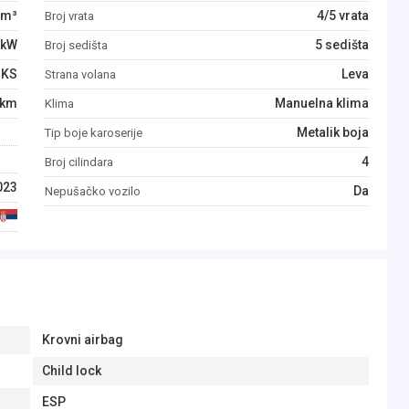
m³
4/5 vrata
Broj vrata
kW
5 sedišta
Broj sedišta
KS
Leva
Strana volana
km
Manuelna klima
Klima
Metalik boja
Tip boje karoserije
4
Broj cilindara
023
Da
Nepušačko vozilo
Krovni airbag
Child lock
ESP