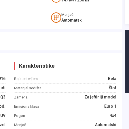
147
kw /
200
ks
Menjač
Automatski
Karakteristike
916
Bela
Boja enterijera
udi
Štof
Materijal sedišta
Q3
Za jeftiniji model
Zamena
od.
Euro 1
Emisiona klasa
SUV
4x4
Pogon
zel
Automatski
Menjač