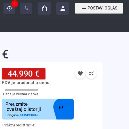
1
POSTAVI OGLAS
 €
44.990 €
PDV je uračunat u cenu
Cena je veoma visoka
Troškovi registracije
: