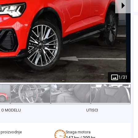
1
/
31
O MODELU
UTISCI
 proizvodnje
Snaga motora