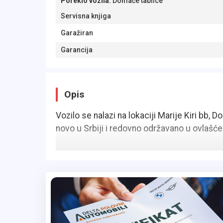
Poreklo vozila
:
Domaće tablice
Servisna knjiga
Garažiran
Garancija
Opis
Vozilo se nalazi na lokaciji Marije Kiri bb, 
novo u Srbiji i redovno održavano u ovlašć