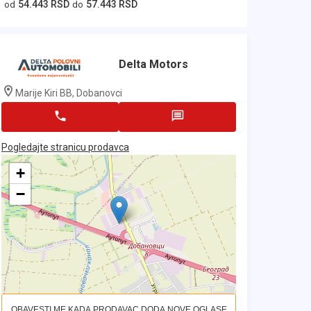
54.443 RSD
57.443 RSD
od
do
Delta Motors
Marije Kiri BB, Dobanovci
Pogledajte stranicu prodavca
+
−
OBAVESTI ME KADA PRODAVAC DODA NOVE OGLASE