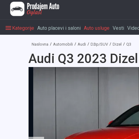
Kategorije
Auto placevi i saloni
Auto usluge
Vesti
Vide
Naslovna
Automobili
Audi
Džip/SUV
Dizel
Q3
Audi Q3 2023 Dizel