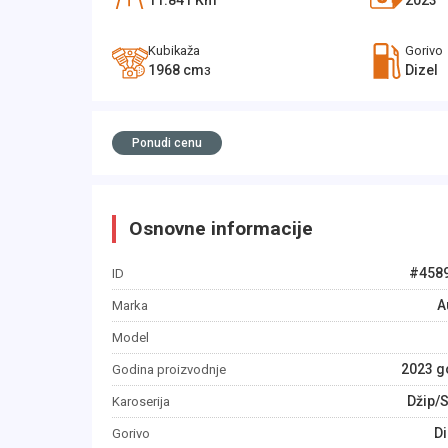
11.841
Km
2023
Kubikaža
Gorivo
1968
cm
Dizel
3
Ponudi cenu
Osnovne informacije
#
458
ID
A
Marka
Model
2023
g
Godina proizvodnje
Džip/
Karoserija
Di
Gorivo