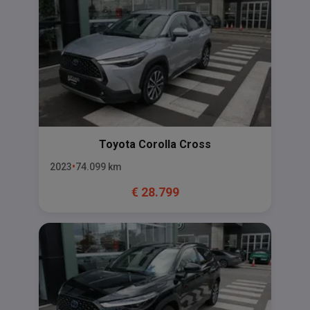
Toyota
Corolla Cross
2023
74.099
km
€
28.799