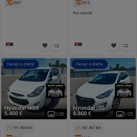
2007
2015
Prvi vlasnik
Faceți o ofertă
Faceți o ofertă
Hyundai
ix20
Hyundai
i30
5.400 €
6.800 €
1
/
30
1
/
29
191.459 km
181.467 km