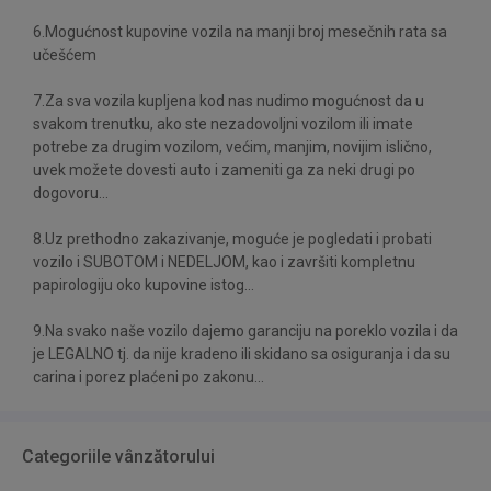
6.Mogućnost kupovine vozila na manji broj mesečnih rata sa
učešćem
7.Za sva vozila kupljena kod nas nudimo mogućnost da u
svakom trenutku, ako ste nezadovoljni vozilom ili imate
potrebe za drugim vozilom, većim, manjim, novijim islično,
uvek možete dovesti auto i zameniti ga za neki drugi po
dogovoru...
8.Uz prethodno zakazivanje, moguće je pogledati i probati
vozilo i SUBOTOM i NEDELJOM, kao i završiti kompletnu
papirologiju oko kupovine istog...
9.Na svako naše vozilo dajemo garanciju na poreklo vozila i da
je LEGALNO tj. da nije kradeno ili skidano sa osiguranja i da su
carina i porez plaćeni po zakonu...
Categoriile vânzătorului