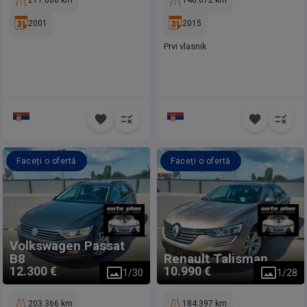
211.000 km
140.672 km
2001
2015
Prvi vlasnik
Faceți o ofertă
Faceți o ofertă
Volkswagen
Passat
B8
Renault
Talisman
12.300 €
10.990 €
1
/
30
1
/
28
203.366 km
184.397 km