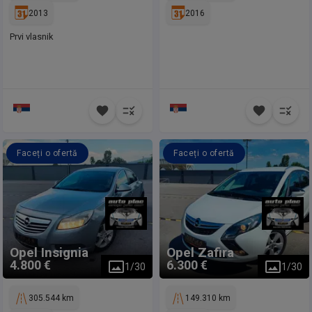
2013
2016
Prvi vlasnik
Faceți o ofertă
Faceți o ofertă
Opel
Insignia
Opel
Zafira
4.800 €
6.300 €
1
/
30
1
/
30
305.544 km
149.310 km