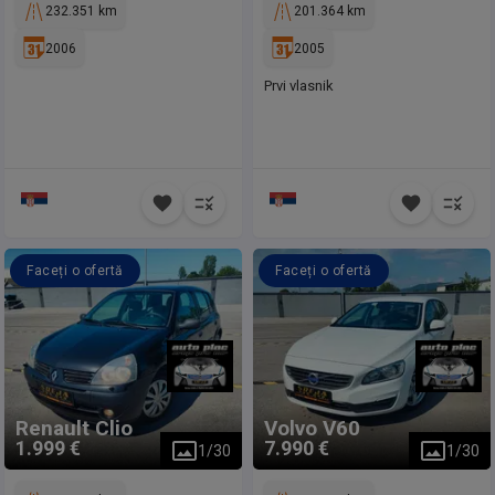
232.351 km
201.364 km
2006
2005
Prvi vlasnik
Faceți o ofertă
Faceți o ofertă
Renault
Clio
Volvo
V60
1.999 €
7.990 €
1
/
30
1
/
30