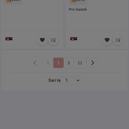
Prvi vlasnik
1
1
2
11
Sari la