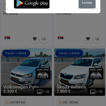
Închide
2016
2009
Prvi vlasnik
Prvi vlasnik
Faceți o ofertă
Faceți o ofertă
Volkswagen
Polo
Škoda
Octavia
5.300 €
7.800 €
1
/
30
1
/
30
263.559 km
291.185 km