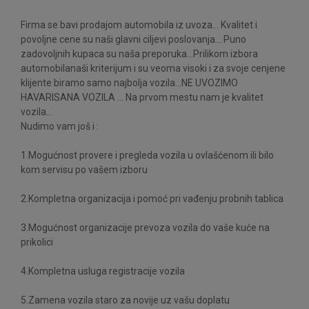
Firma se bavi prodajom automobila iz uvoza... Kvalitet i
povoljne cene su naši glavni ciljevi poslovanja... Puno
zadovoljnih kupaca su naša preporuka...Prilikom izbora
automobilanaši kriterijum i su veoma visoki i za svoje cenjene
klijente biramo samo najbolja vozila...NE UVOZIMO
HAVARISANA VOZILA ... Na prvom mestu nam je kvalitet
vozila...
Nudimo vam još i :
1.Mogućnost provere i pregleda vozila u ovlašćenom ili bilo
kom servisu po vašem izboru
2.Kompletna organizacija i pomoć pri vađenju probnih tablica
3.Mogućnost organizacije prevoza vozila do vaše kuće na
prikolici
4.Kompletna usluga registracije vozila
5.Zamena vozila staro za novije uz vašu doplatu