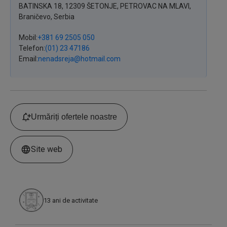
BATINSKA
18
,
12309
ŠETONJE, PETROVAC NA MLAVI
,
Braničevo,
Serbia
Mobil
+381 69 2505 050
Telefon
(01) 23 47186
Email
nenadsreja@hotmail.com
Urmăriți ofertele noastre
Site web
13
ani de activitate