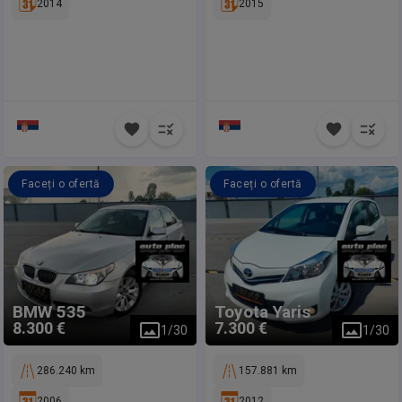
2014
2015
Faceți o ofertă
Faceți o ofertă
BMW
535
Toyota
Yaris
8.300 €
7.300 €
1
/
30
1
/
30
286.240 km
157.881 km
2006
2012