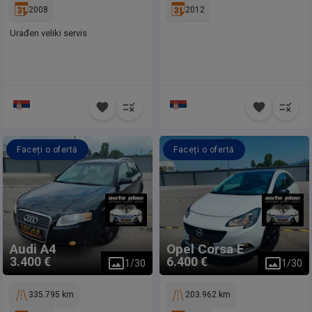
2008
2012
Urađen veliki servis
Faceți o ofertă
Faceți o ofertă
Audi
A4
Opel
Corsa E
3.400 €
6.400 €
1
/
30
1
/
30
335.795 km
203.962 km