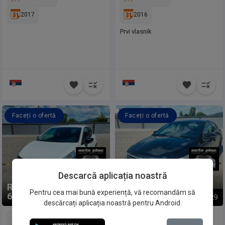
2017
2016
Prvi vlasnik
Faceți o ofertă
Faceți o ofertă
Descarcă aplicația noastră
Volkswagen
Passat
Renault
Clio
CC
Pentru cea mai bună experiență, vă recomandăm să
6.300 €
6.990 €
1
/
30
1
/
29
descărcați aplicația noastră pentru Android.
161.223 km
221.846 km