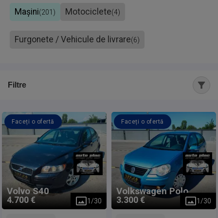
Mașini
Motociclete
(
201
)
(
4
)
Furgonete / Vehicule de livrare
(
6
)
Filtre
Faceți o ofertă
Faceți o ofertă
Volvo
S40
Volkswagen
Polo
4.700 €
3.300 €
1
/
30
1
/
30