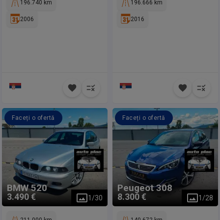
196.740 km
196.666 km
2006
2016
Faceți o ofertă
Faceți o ofertă
BMW
520
Peugeot
308
3.490 €
8.300 €
1
/
30
1
/
28