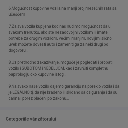
6.Mogućnost kupovine vozila na manji broj mesečnih rata sa
učešćem
7.Za sva vozila kupljena kod nas nudimo mogućnost da u
svakom trenutku, ako ste nezadovoljni vozilom ili imate
potrebe za drugim vozilom, većim, manjim, novijim islično,
uvek možete dovesti auto i zameniti ga za neki drugi po
dogovoru...
8.Uz prethodno zakazivanje, moguće je pogledati i probati
vozilo i SUBOTOM i NEDELJOM, kao i završiti kompletnu
papirologiju oko kupovine istog...
9.Na svako naše vozilo dajemo garanciju na poreklo vozila i da
je LEGALNO tj. da nije kradeno ili skidano sa osiguranja i da su
carina i porez plaćeni po zakonu...
Categoriile vânzătorului