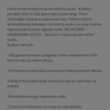
Firma se bavi prodajom automobila iz uvoza... Kvalitet i
povoljne cene su naši glavni ciljevi poslovanja... Puno
zadovoljnih kupaca su naša preporuka...Prilikom izbora
automobilanaši kriterijum i su veoma visoki i za svoje cenjene
klijente biramo samo najbolja vozila...NE UVOZIMO
HAVARISANA VOZILA ... Na prvom mestu nam je kvalitet
vozila...
Nudimo vam još i :
1.Mogućnost provere i pregleda vozila u ovlašćenom ili bilo
kom servisu po vašem izboru
2.Kompletna organizacija i pomoć pri vađenju probnih tablica
3.Mogućnost organizacije prevoza vozila do vaše kuće na
prikolici
4.Kompletna usluga registracije vozila
5.Zamena vozila staro za novije uz vašu doplatu