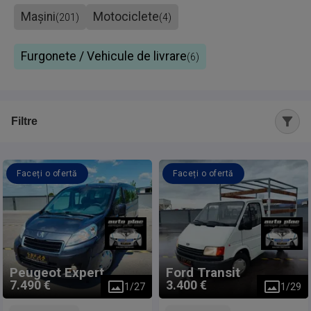
Mașini
Motociclete
(
201
)
(
4
)
Furgonete / Vehicule de livrare
(
6
)
Filtre
Faceți o ofertă
Faceți o ofertă
Peugeot
Expert
Ford
Transit
7.490 €
3.400 €
1
/
27
1
/
29