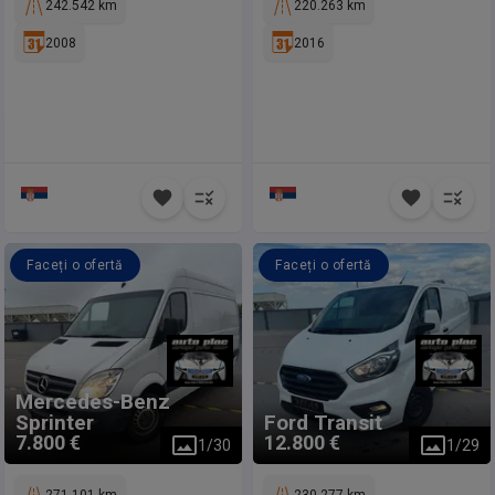
242.542 km
220.263 km
2008
2016
Faceți o ofertă
Faceți o ofertă
Mercedes-Benz
Sprinter
Ford
Transit
7.800 €
12.800 €
1
/
30
1
/
29