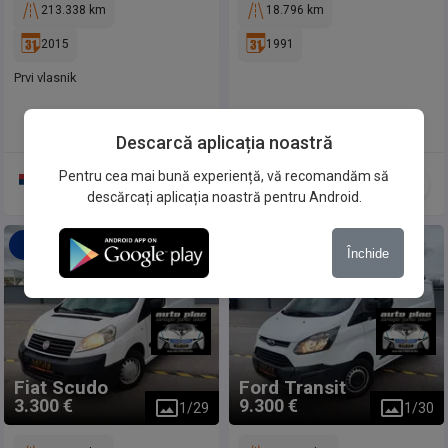
213.338 km
18.796 km
2015
1991
Prvi vlasnik
Descarcă aplicația noastră
Pentru cea mai bună experiență, vă recomandăm să
descărcați aplicația noastră pentru Android.
Faceți o ofertă
Faceți o ofertă
Închide
Fiat
Scudo
Ford
Transit
3.300 €
9.300 €
1
/
29
1
/
30