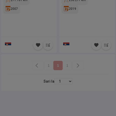
271.101 km
230.277 km
2007
2019
1
1
1
Sari la