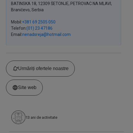
BATINSKA
18
,
12309
ŠETONJE, PETROVAC NA MLAVI
,
Braničevo,
Serbia
Mobil
+381 69 2505 050
Telefon
(01) 23 47186
Email
nenadsreja@hotmail.com
Urmăriți ofertele noastre
Site web
13
ani de activitate